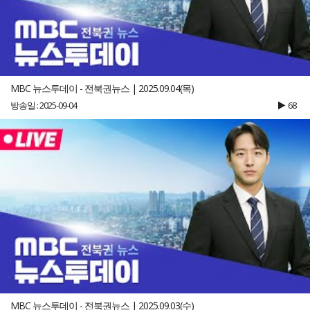
MBC 뉴스투데이 - 전북권뉴스 | 2025.09.04(목)
방송일 : 2025-09-04
68
MBC 뉴스투데이 - 전북권뉴스 | 2025.09.03(수)