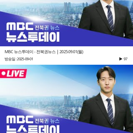
MBC 뉴스투데이 - 전북권뉴스 | 2025.09.01(월)
방송일 : 2025-09-01
97