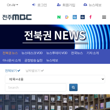
On-Air
로그인
회원가입
뉴스제보
전북권 뉴스
뉴스데스크 VOD
뉴스투데이 VOD
전국뉴스
기자 소개
아나운서 소개
공정방송 실천
뉴스제보
전체보기
날짜별보기