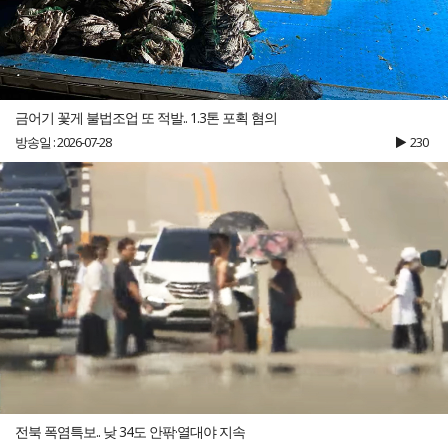
금어기 꽃게 불법조업 또 적발.. 1.3톤 포획 혐의
방송일 : 2026-07-28
230
전북 폭염특보.. 낮 34도 안팎·열대야 지속