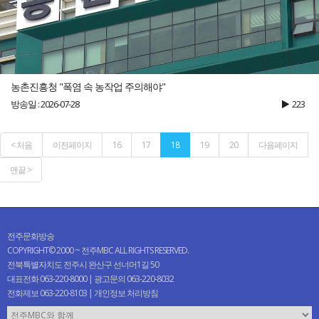
농촌진흥청 "폭염 속 농작업 주의해야"
방송일 : 2026-07-28
223
< 처음
이전페이지
16
17
18
19
20
다음페이지
맨끝 >
전주문화방송
COPYRIGHT© 2000 ~ 전주MBC ALL RIGHTS RESERVED.
전북특별자치도 전주시 완산구 선너머1길 50
대표전화 063-220-8000 | 광고문의 063-220-8032
전화제보 063-220-8103 |
개인정보 처리방침