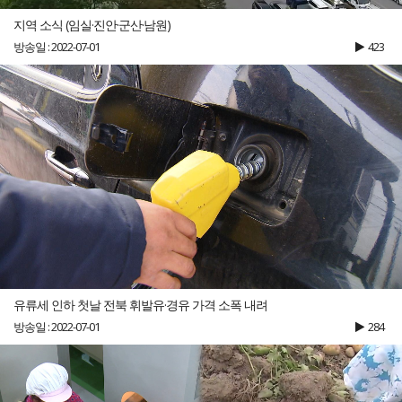
지역 소식 (임실·진안·군산·남원)
방송일 : 2022-07-01
423
유류세 인하 첫날 전북 휘발유·경유 가격 소폭 내려
방송일 : 2022-07-01
284