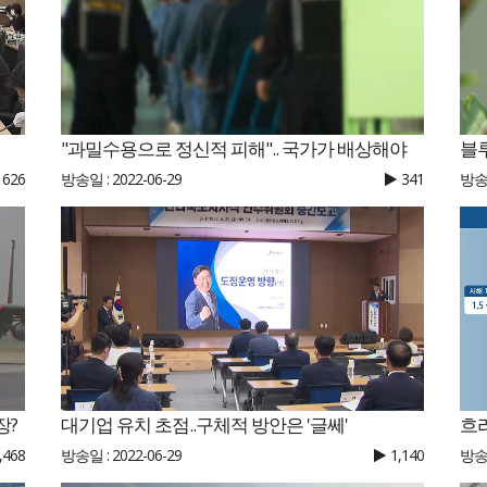
"과밀수용으로 정신적 피해".. 국가가 배상해야
블루
626
방송일 : 2022-06-29
341
방송일
장?
대기업 유치 초점..구체적 방안은 '글쎄'
,468
방송일 : 2022-06-29
1,140
방송일