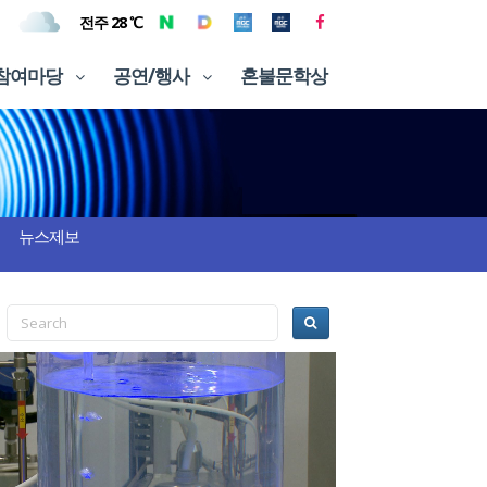
전주 28 ℃
참여마당
공연/행사
혼불문학상
뉴스제보