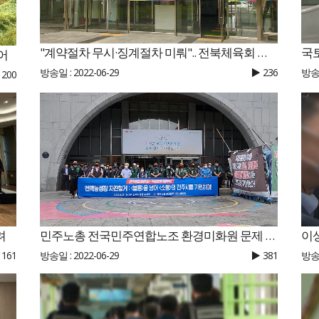
국
"계약절차 무시·징계절차 미뤄".. 전북체육회 사과
어
방송일
방송일 : 2022-06-29
236
200
려
민주노총 전국민주연합노조 환경미화원 문제 해결 위한 전주시청 천막 자진 철거
161
방송일 : 2022-06-29
381
방송일