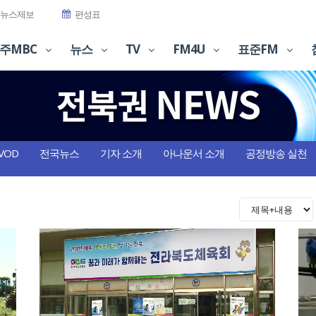
뉴스제보
편성표
주MBC
뉴스
TV
FM4U
표준FM
VOD
전국뉴스
기자 소개
아나운서 소개
공정방송 실천