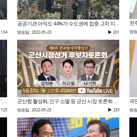
전
공공기관 아직도 44%가 수도권에 집중...2차 지방이전 필요
방송일
134
방송일 : 2022-05-23
201
낮 기온 31도까지 올라..일부 지역 초미세먼지 '나쁨'
국
군산항 활성화, 인구 소멸 등 군산 시장 토론회 열려
125
방송일
방송일 : 2022-05-23
233