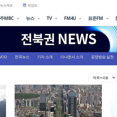
뉴스제보
편성표
주MBC
뉴스
TV
FM4U
표준FM
VOD
전국뉴스
기자 소개
아나운서 소개
공정방송 실천