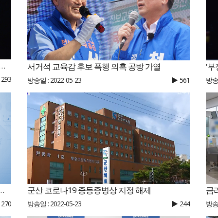
'선거브로커 의혹' 관련자 2명 구속 송치
서거석 교육감 후보 폭행 의혹 공방 가열
293
방송일 : 2022-05-23
561
방송일
법정토론 생방송 교육감·순창군수·진안군수
군산 코로나19 중등증병상 지정 해제
금
270
방송일 : 2022-05-23
244
방송일