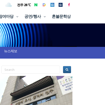
전주 28 ℃
참여마당
공연/행사
혼불문학상
뉴스제보