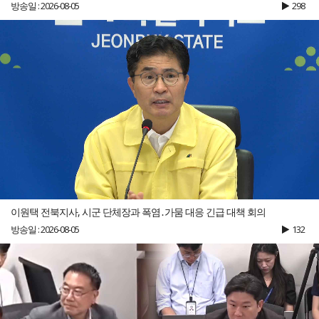
방송일 : 2026-08-05
298
이원택 전북지사, 시군 단체장과 폭염․가뭄 대응 긴급 대책 회의
방송일 : 2026-08-05
132