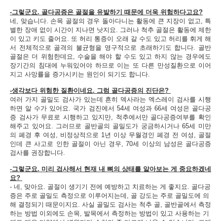
-그렇군요. 골다공증은 골절을 유발하기 때문에 더욱 위험하다고요?
네, 맞습니다. 손목 골절의 경우 돌아다니는 활동에 큰 지장이 없고, 특
별한 장애 없이 시간이 지나면 낫지요. 그러나 척추 골절은 활동에 제한
이 있고 키도 줄어요. 또 허리 통증이 오래 갈 수도 있고 허리를 휘게 해
서 전체적으로 골격의 불균형을 영구적으로 초래하기도 합니다. 골반
골절은 더 위험한데요, 수술을 해야 할 수도 있고 하지 않는 경우에도
장기간의 침대에 누워있어야 하므로 이는 또 다른 만성질환으로 이어
지고 사망률을 증가시키는 원인이 되기도 합니다.
-생각보다 위험한 질환이네요. 그럼 골다공증의 진단은?
여러 가지 골밀도 검사가 있는데 흔히 덱사라는 엑스레이 검사를 시행
하면 알 수가 있어요. 국가 검진에서 54세 여성과 66세 여성은 골다공
증 검사가 무료로 시행하고 있지만, 척추에서만 골다공증여부를 확인
해주고 있어요. 그러므로 골반골의 골밀도가 궁금하시거나 65세 미만
의 폐경 후 여성, 비정상적으로 1년 이상 무월경인 폐경 전 여성, 골절
인데 큰 사고로 인한 골절이 아닌 경우, 70세 이상의 남성은 골다공증
검사를 권장합니다.
-그렇군요. 미리 검사해서 현재 내 뼈의 상태를 알아보는 게 중요하겠네
요?
- 네, 맞아요. 골절이 생기기 전에 예방하고 치료하는 게 좋지요. 골다공
증은 주로 골밀도 측정으로 이루어지는데, 골 강도는 주로 골밀도에 의
해 결정되기 때문이지요. 사실 골밀도 검사는 척추 골, 골반골에서 측정
하는 방법 이외에도 손목, 발목에서 측정하는 방법이 있고 사용하는 기