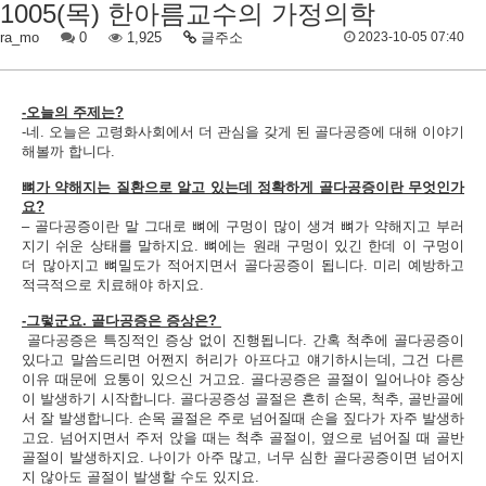
1005(목) 한아름교수의 가정의학
ra_mo
0
1,925
글주소
2023-10-05 07:40
-오늘의 주제는?
-네. 오늘은 고령화사회에서 더 관심을 갖게 된 골다공증에 대해 이야기
해볼까 합니다.
뼈가 약해지는 질환으로 알고 있는데 정확하게 골다공증이란 무엇인가
요?
– 골다공증이란 말 그대로 뼈에 구멍이 많이 생겨 뼈가 약해지고 부러
지기 쉬운 상태를 말하지요. 뼈에는 원래 구멍이 있긴 한데 이 구멍이
더 많아지고 뼈밀도가 적어지면서 골다공증이 됩니다. 미리 예방하고
적극적으로 치료해야 하지요.
-그렇군요. 골다공증은 증상은?
골다공증은 특징적인 증상 없이 진행됩니다. 간혹 척추에 골다공증이
있다고 말씀드리면 어쩐지 허리가 아프다고 얘기하시는데, 그건 다른
이유 때문에 요통이 있으신 거고요. 골다공증은 골절이 일어나야 증상
이 발생하기 시작합니다. 골다공증성 골절은 흔히 손목, 척추, 골반골에
서 잘 발생합니다. 손목 골절은 주로 넘어질때 손을 짚다가 자주 발생하
고요. 넘어지면서 주저 앉을 때는 척추 골절이, 옆으로 넘어질 때 골반
골절이 발생하지요. 나이가 아주 많고, 너무 심한 골다공증이면 넘어지
지 않아도 골절이 발생할 수도 있지요.