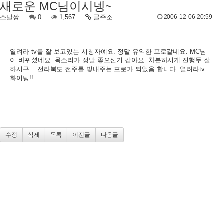
새로운 MC님이시넹~
스탈짱
0
1,567
글주소
2006-12-06 20:59
열려라 tv를 잘 보고있는 시청자예요. 정말 유익한 프로같네요. MC님
이 바뀌셨네요. 목소리가 정말 좋으신거 같아요. 차분하시게 진행두 잘
하시구... 전라북도 전주를 빛내주는 프로가 되었음 합니다. 열려라tv
화이팅!!
수정
삭제
목록
이전글
다음글