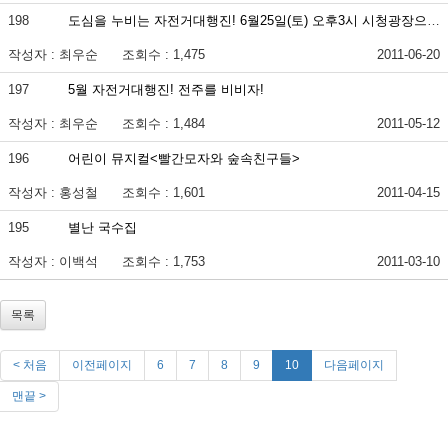
198
도심을 누비는 자전거대행진! 6월25일(토) 오후3시 시청광장으로 오세요 …
작성자 : 최우순
조회수 : 1,475
2011-06-20
197
5월 자전거대행진! 전주를 비비자!
작성자 : 최우순
조회수 : 1,484
2011-05-12
196
어린이 뮤지컬<빨간모자와 숲속친구들>
작성자 : 홍성철
조회수 : 1,601
2011-04-15
195
별난 국수집
작성자 : 이백석
조회수 : 1,753
2011-03-10
목록
< 처음
이전페이지
6
7
8
9
10
다음페이지
맨끝 >