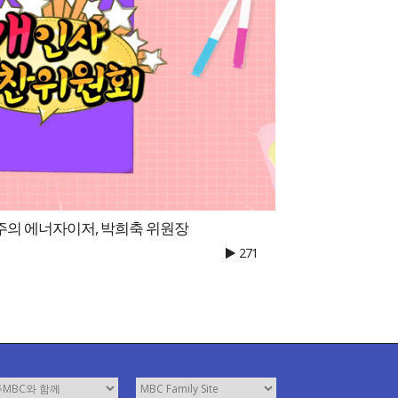
주의 에너자이저, 박희축 위원장
271