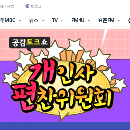
뉴스제보
편성표
주MBC
뉴스
TV
FM4U
표준FM