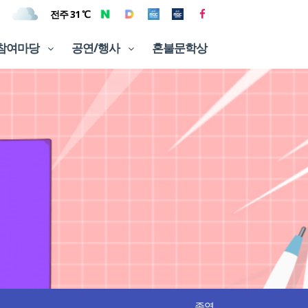
전주 31 ℃
참여마당
공연/행사
혼불문학상
종영