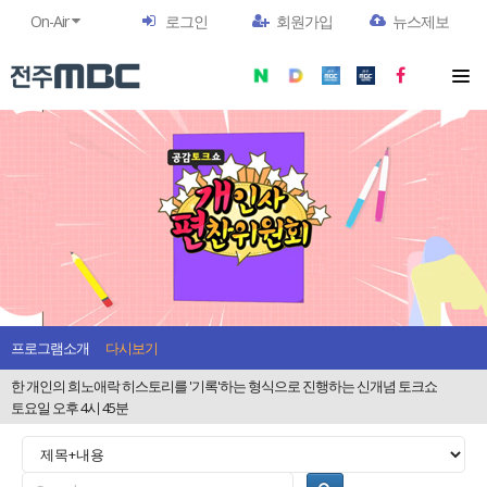
On-Air
로그인
회원가입
뉴스제보
프로그램소개
다시보기
한 개인의 희노애락 히스토리를 '기록'하는 형식으로 진행하는 신개념 토크쇼
토요일 오후 4시 45분