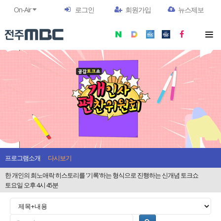
On-Air
로그인
회원가입
뉴스제보
프로그램소개
다시보기
한 개인의 희노애락 히스토리를 '기록'하는 형식으로 진행하는 신개념 토크쇼
토요일 오후 4시 45분