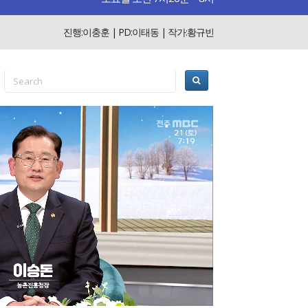
진행:이충훈 | PD:이태동 | 작가:황규빈