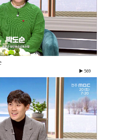
순
569