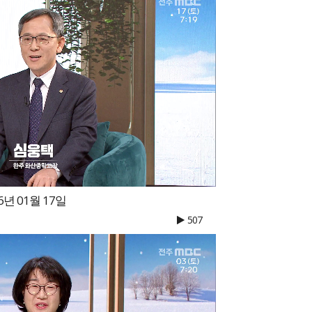
년 01월 17일
507