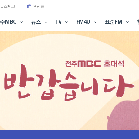
뉴스제보
편성표
주MBC
뉴스
TV
FM4U
표준FM