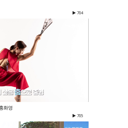
704
 홍화영
705