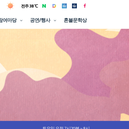
전주 38 ℃
참여마당
공연/행사
혼불문학상
토요일 오전 7시20분 ~ 8시