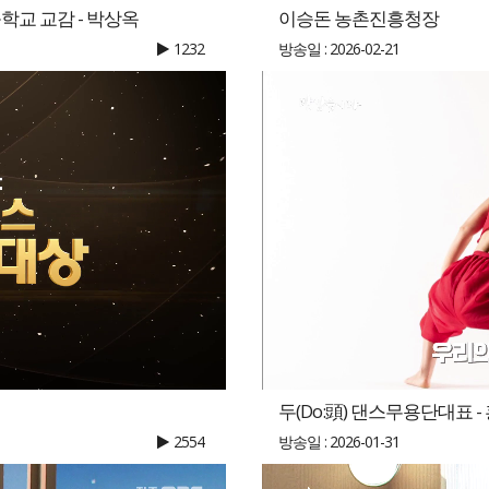
교 교감 - 박상옥
이승돈 농촌진흥청장
1232
방송일 : 2026-02-21
두(Do:頭) 댄스무용단대표 -
2554
방송일 : 2026-01-31