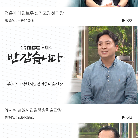
정은애 레인보우 심리코칭 센터장
방송일 : 2024-10-05
822
유치석 남원시립김병종미술관장
방송일 : 2024-09-28
642