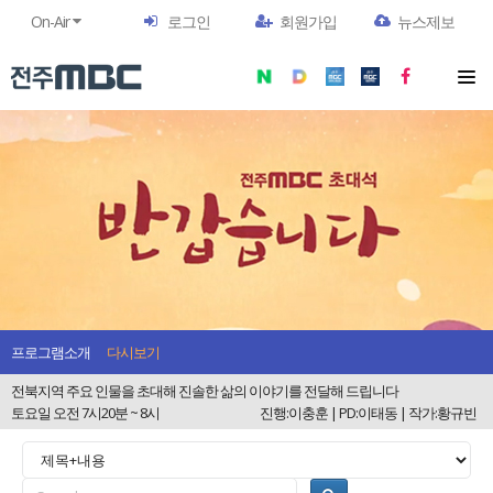
On-Air
로그인
회원가입
뉴스제보
프로그램소개
다시보기
전북지역 주요 인물을 초대해 진솔한 삶의 이야기를 전달해 드립니다
토요일 오전 7시20분 ~ 8시
진행:이충훈 | PD:이태동 | 작가:황규빈