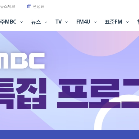
뉴스제보
편성표
주MBC
뉴스
TV
FM4U
표준FM