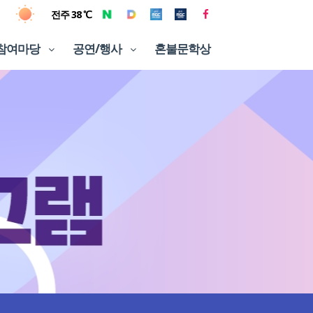
전주 38 ℃
참여마당
공연/행사
혼불문학상