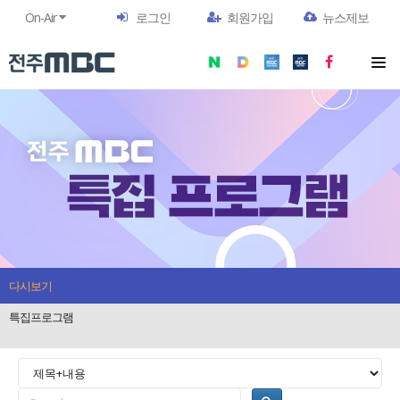
On-Air
로그인
회원가입
뉴스제보
다시보기
특집프로그램