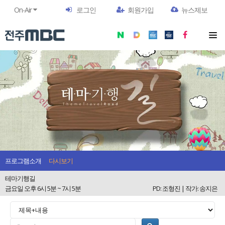
On-Air
로그인
회원가입
뉴스제보
프로그램소개
다시보기
테마기행길
금요일 오후 6시 5분 ~ 7시 5분
PD: 조형진 | 작가: 송지은