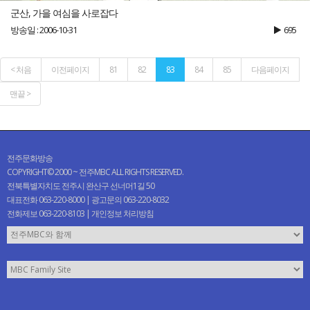
군산, 가을 여심을 사로잡다
방송일 : 2006-10-31
695
< 처음
이전페이지
81
82
83
84
85
다음페이지
맨끝 >
전주문화방송
COPYRIGHT© 2000 ~ 전주MBC ALL RIGHTS RESERVED.
전북특별자치도 전주시 완산구 선너머1길 50
대표전화 063-220-8000 | 광고문의 063-220-8032
전화제보 063-220-8103 |
개인정보 처리방침