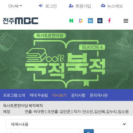
On-Air
로그인
회원가입
뉴스제보
프로그램 소개
역대 우승팀
다시보기
공지사항
문의게시판
독서토론한마당 북적북적
예정
연출 : 박규현 | 조연출 : 김민준 | 작가 : 안소민, 김선혜, 김누리, 임소원