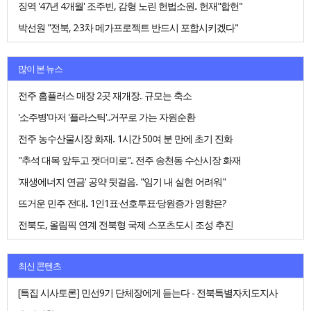
징역 '47년 4개월' 조주빈, 감형 노린 헌법소원.. 헌재"합헌"
박선원 "전북, 2·3차 메가프로젝트 반드시 포함시키겠다"
많이 본 뉴스
전주 홈플러스 매장 2곳 재개장.. 규모는 축소
'소주병'마저 '플라스틱'..거꾸로 가는 자원순환
전주 농수산물시장 화재.. 1시간 50여 분 만에 초기 진화
"추석 대목 앞두고 잿더미로".. 전주 송천동 수산시장 화재
'재생에너지 연금' 공약 뒷걸음.. "임기 내 실현 어려워"
뜨거운 민주 전대.. 1인1표·선호투표·당원증가 영향은?
전북도, 올림픽 연계 전북형 국제 스포츠도시 조성 추진
최신 콘텐츠
[특집 시사토론] 민선9기 단체장에게 듣는다 - 전북특별자치도지사