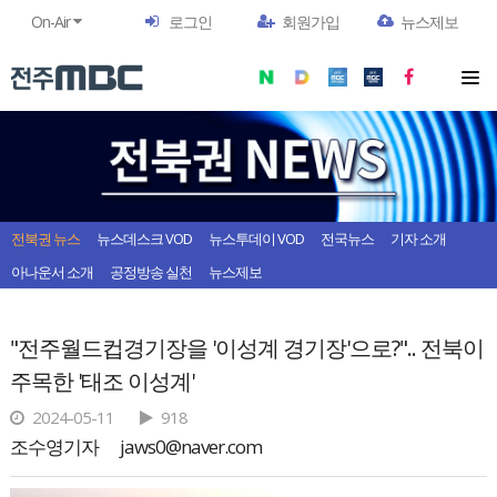
On-Air
로그인
회원가입
뉴스제보
전북권 뉴스
뉴스데스크 VOD
뉴스투데이 VOD
전국뉴스
기자 소개
아나운서 소개
공정방송 실천
뉴스제보
"전주월드컵경기장을 '이성계 경기장'으로?".. 전북이
주목한 '태조 이성계'
2024-05-11
918
조수영기자
jaws0@naver.com