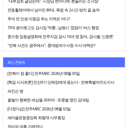
"내부검토 끝났는데".. 시장님 한마디에 '흔들리는 소각장'
전동휠체어에서 넘어진 80대.. 폭염 속 2시간 방치 끝 숨져
추석 전 민생 지원금 푸는 지역은 어디?
75억 쏟아붓고도 감시망 '먹통'.. 남원시 '깜깜이' 버스 행정
중수청 임용설명회에 전주지검 검사 10여 명 참석.. 검사들 '신중론'
"전북 사건도 광주에서".. 중대범죄수사청 수사 대책은?
최신 콘텐츠
[전북이 참 좋다] 전주MBC 2026년 08월 05일
[특집 시사토론] 민선9기 단체장에게 듣는다 - 전북특별자치도지사
파킨슨 병
꿀벌이 행복한 세상을 위하여 - 토종벌 명인 김대립
[다정다감] 전주MBC 2026년 08월 02일
새마을운동중앙회 최형재 사무총장
우리의 여름 거제였다