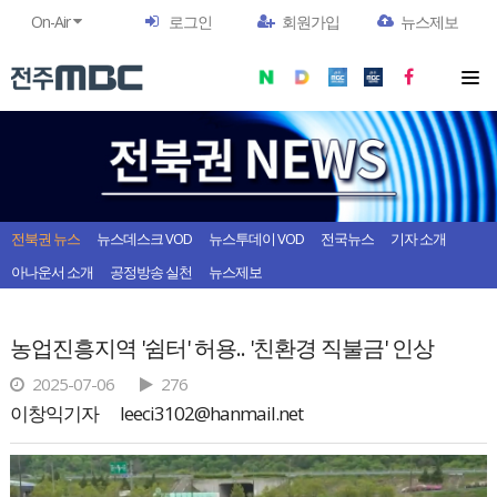
On-Air
로그인
회원가입
뉴스제보
전북권 뉴스
뉴스데스크 VOD
뉴스투데이 VOD
전국뉴스
기자 소개
아나운서 소개
공정방송 실천
뉴스제보
농업진흥지역 '쉼터' 허용.. '친환경 직불금' 인상
2025-07-06
276
이창익기자
leeci3102@hanmail.net