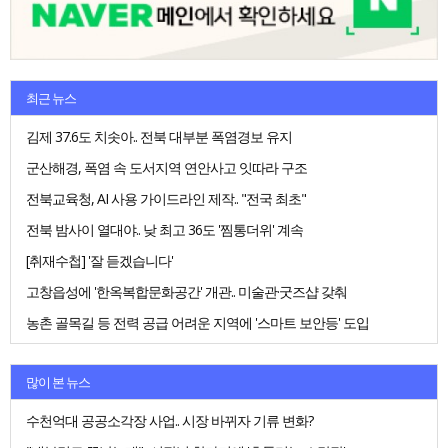
최근 뉴스
김제 37.6도 치솟아.. 전북 대부분 폭염경보 유지
군산해경, 폭염 속 도서지역 연안사고 잇따라 구조
전북교육청, AI 사용 가이드라인 제작.. "전국 최초"
전북 밤사이 열대야.. 낮 최고 36도 '찜통더위' 계속
[취재수첩] '잘 듣겠습니다'
고창읍성에 '한옥복합문화공간' 개관.. 미술관·굿즈샵 갖춰
농촌 골목길 등 전력 공급 어려운 지역에 '스마트 보안등' 도입
많이 본 뉴스
수천억대 공공소각장 사업.. 시장 바뀌자 기류 변화?