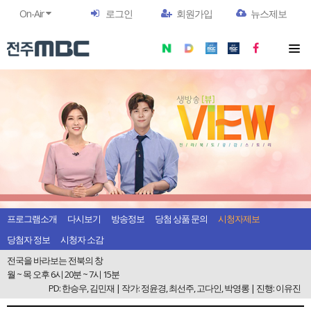
On-Air
로그인
회원가입
뉴스제보
프로그램소개
다시보기
방송정보
당첨 상품 문의
시청자제보
당첨자 정보
시청자 소감
전국을 바라보는 전북의 창
월 ~ 목 오후 6시 20분 ~ 7시 15분
PD: 한승우, 김민재 | 작가: 정윤경, 최선주, 고다인, 박영롱 | 진행: 이유진