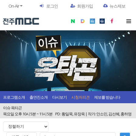
On-Air
로그인
회원가입
뉴스제보
프로그램소개
출연진소개
다시보기
시청자의견
제보를 받습니다
이슈 옥타곤
목요일 오후 10시 5분 ~ 11시 5분
PD : 황일묵, 유장욱 | 작가: 안소민, 김선혜, 홍하영