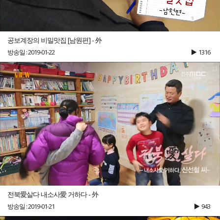
공보계장의 비밀맛집 [남원편] - 外
방송일 : 2019-01-22
1316
전북愛살다 내소사愛 거하다 - 外
방송일 : 2019-01-21
943