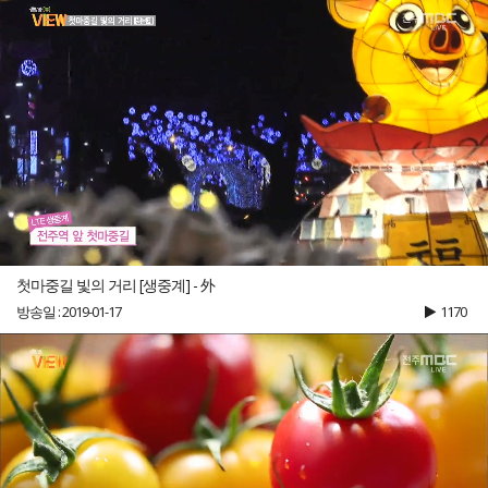
첫마중길 빛의 거리 [생중계] - 外
방송일 : 2019-01-17
1170