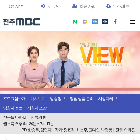
On-Air
로그인
회원가입
뉴스제보
프로그램소개
다시보기
방송정보
당첨 상품 문의
시청자제보
당첨자 정보
시청자 소감
전국을 바라보는 전북의 창
월 ~ 목 오후 6시 20분 ~ 7시 15분
PD: 한승우, 김민재 | 작가: 정윤경, 최선주, 고다인, 박영롱 | 진행: 이유진