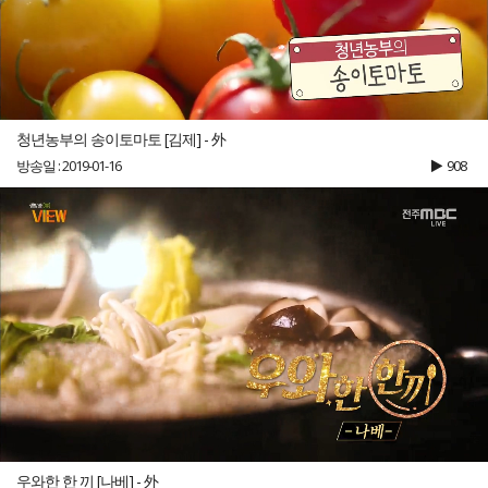
청년농부의 송이토마토 [김제] - 外
방송일 : 2019-01-16
908
우와한 한 끼 [나베] - 外