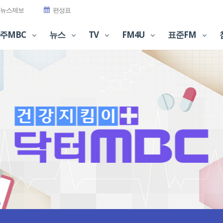
뉴스제보
편성표
주MBC
뉴스
TV
FM4U
표준FM