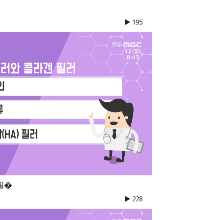
195
필�
228