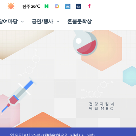
전주 26 ℃
참여마당
공연/행사
혼불문학상
일요일 9시 35분 (재방송:화요일 저녁 6시 5분)