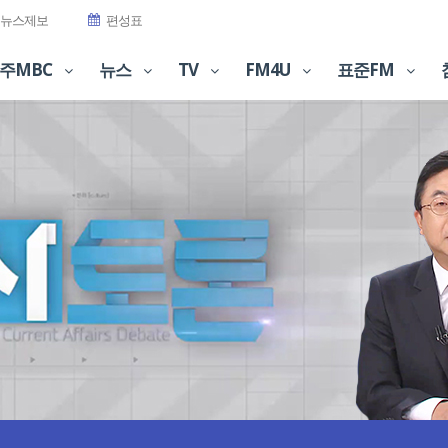
뉴스제보
편성표
주MBC
뉴스
TV
FM4U
표준FM