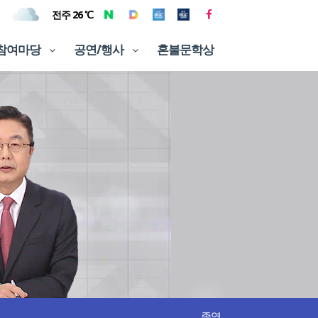
전주 26 ℃
참여마당
공연/행사
혼불문학상
종영