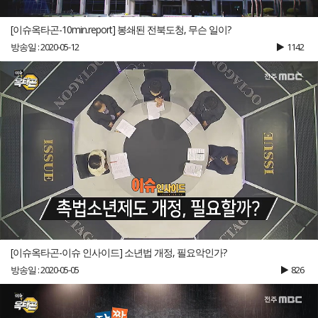
[이슈옥타곤-10min.report] 봉쇄된 전북도청, 무슨 일이?
방송일 : 2020-05-12
1142
[이슈옥타곤-이슈 인사이드] 소년법 개정, 필요악인가?
방송일 : 2020-05-05
826