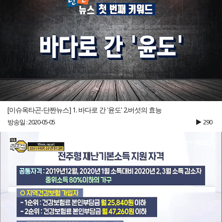
[이슈옥타곤-단짠뉴스] 1. 바다로 간 '윤도' 2.버섯의 효능
방송일 : 2020-05-05
290