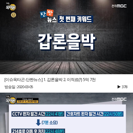
[이슈옥타곤-단짠뉴스] 1. 갑론을박 2. 이적료(?) 5억 7천
방송일 : 2020-03-05
378