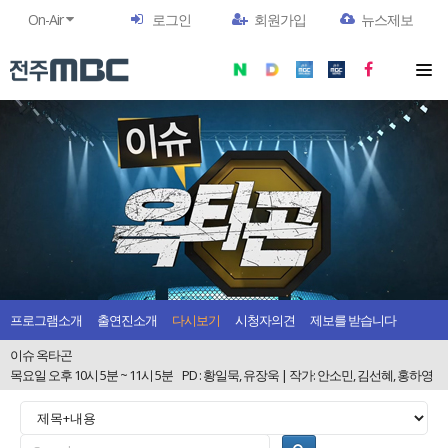
On-Air
로그인
회원가입
뉴스제보
프로그램소개
출연진소개
다시보기
시청자의견
제보를 받습니다
이슈 옥타곤
목요일 오후 10시 5분 ~ 11시 5분
PD : 황일묵, 유장욱 | 작가: 안소민, 김선혜, 홍하영