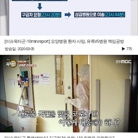
[이슈옥타곤-10min.report] 요양병원 환자 사망, 유족VS병원 책임공방
방송일 : 2020-03-05
775
[이슈옥타곤 특별생방송] 긴급점검! 코로나19 전북은 안전한가?