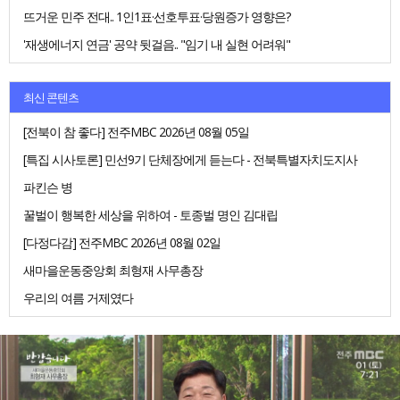
뜨거운 민주 전대.. 1인1표·선호투표·당원증가 영향은?
'재생에너지 연금' 공약 뒷걸음.. "임기 내 실현 어려워"
최신 콘텐츠
[전북이 참 좋다] 전주MBC 2026년 08월 05일
[특집 시사토론] 민선9기 단체장에게 듣는다 - 전북특별자치도지사
파킨슨 병
꿀벌이 행복한 세상을 위하여 - 토종벌 명인 김대립
[다정다감] 전주MBC 2026년 08월 02일
새마을운동중앙회 최형재 사무총장
우리의 여름 거제였다