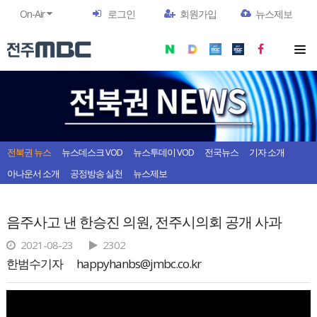
On-Air
로그인
회원가입
뉴스제보
전북권 뉴스
뉴스데스크 VOD
뉴스투데이 VOD
전국뉴스
기자 소개
아나운서 소개
공정방송 실천
뉴스제보
음주사고 낸 한승진 의원, 전주시의회 공개 사과
2021-08-23
2302
한범수기자
happyhanbs@jmbc.co.kr