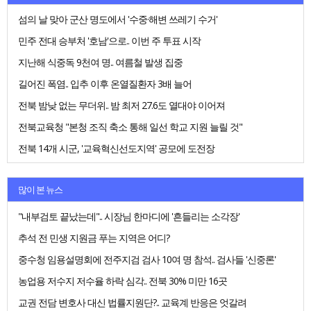
섬의 날 맞아 군산 명도에서 '수중·해변 쓰레기 수거'
민주 전대 승부처 '호남'으로.. 이번 주 투표 시작
지난해 식중독 9천여 명.. 여름철 발생 집중
길어진 폭염.. 입추 이후 온열질환자 3배 늘어
전북 밤낮 없는 무더위.. 밤 최저 27.6도 열대야 이어져
전북교육청 "본청 조직 축소 통해 일선 학교 지원 늘릴 것"
전북 14개 시군, '교육혁신선도지역' 공모에 도전장
많이 본 뉴스
"내부검토 끝났는데".. 시장님 한마디에 '흔들리는 소각장'
추석 전 민생 지원금 푸는 지역은 어디?
중수청 임용설명회에 전주지검 검사 10여 명 참석.. 검사들 '신중론'
농업용 저수지 저수율 하락 심각.. 전북 30% 미만 16곳
교권 전담 변호사 대신 법률지원단?.. 교육계 반응은 엇갈려