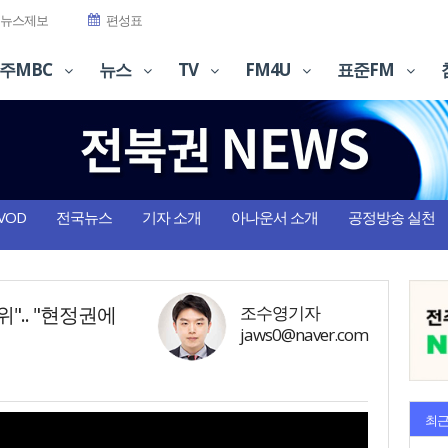
뉴스제보
편성표
주MBC
뉴스
TV
FM4U
표준FM
VOD
전국뉴스
기자 소개
아나운서 소개
공정방송 실천
.. "현정권에
조수영기자
jaws0@naver.com
최근