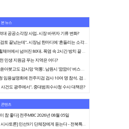
 본 뉴스
대 공공소각장 사업.. 시장 바뀌자 기류 변화?
"내부검토 끝났는데".. 시장님 한마디에 '흔들리는 소각장'
전동휠체어에서 넘어진 80대.. 폭염 속 2시간 방치 끝 숨져
전 민생 지원금 푸는 지역은 어디?
75억 쏟아붓고도 감시망 '먹통'.. 남원시 '깜깜이' 버스 행정
중수청 임용설명회에 전주지검 검사 10여 명 참석.. 검사들 '신중론'
 사건도 광주에서".. 중대범죄수사청 수사 대책은?
 콘텐츠
이 참 좋다] 전주MBC 2026년 08월 05일
[특집 시사토론] 민선9기 단체장에게 듣는다 - 전북특별자치도지사