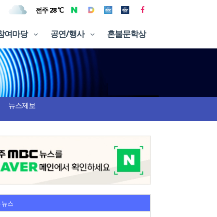
전주 28 ℃
참여마당
공연/행사
혼불문학상
뉴스제보
 뉴스