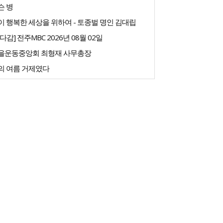
슨 병
 행복한 세상을 위하여 - 토종벌 명인 김대립
다감] 전주MBC 2026년 08월 02일
을운동중앙회 최형재 사무총장
의 여름 거제였다