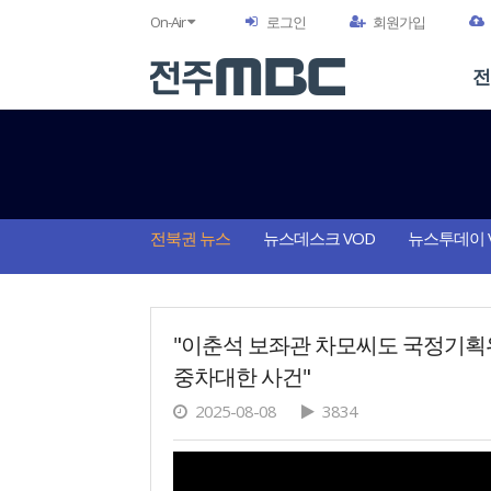
On-Air
로그인
회원가입
전
전북권 뉴스
뉴스데스크 VOD
뉴스투데이 
"이춘석 보좌관 차모씨도 국정기획위"
중차대한 사건"
2025-08-08
3834