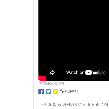
[전주MBC 자료사진]
링크복사
국민의힘 등 야권이 이춘석 의원의 주식