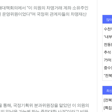
내대책회의에서 "이 의원의 차명거래 계좌 소유주인
 운영위원이었다"며 국정위 관계자들의 차명재산
많이
수천억
추석 
"전북
최신
[전북
 통해, 국정기획위 분과위원장을 맡았던 이 의원의
권의 앞날을 가늠케 하는 중차대한 사건"이라고 비판