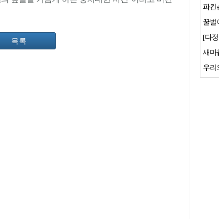
파킨
꿀벌이
[다정
목록
새마
우리