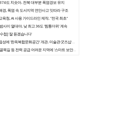
37.6도 치솟아.. 전북 대부분 폭염경보 유지
해경, 폭염 속 도서지역 연안사고 잇따라 구조
육청, AI 사용 가이드라인 제작.. "전국 최초"
밤사이 열대야.. 낮 최고 36도 '찜통더위' 계속
수첩] '잘 듣겠습니다'
고창읍성에 '한옥복합문화공간' 개관.. 미술관·굿즈샵 갖춰
농촌 골목길 등 전력 공급 어려운 지역에 '스마트 보안등' 도입