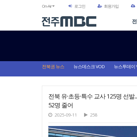
On-Air
로그인
회원가입
전
전북권 뉴스
뉴스데스크 VOD
뉴스투데이 
전북 유·초등·특수 교사 125명 선발.
52명 줄어
2025-09-11
258