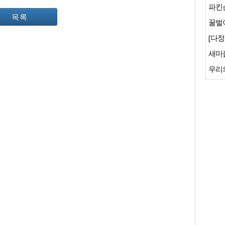
파킨
목록
꿀벌이
[다정
새마
우리