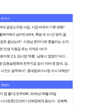
 본 뉴스
대 공공소각장 사업.. 시장 바뀌자 기류 변화?
전동휠체어에서 넘어진 80대.. 폭염 속 2시간 방치 끝 숨져
"내부검토 끝났는데".. 시장님 한마디에 '흔들리는 소각장'
전 민생 지원금 푸는 지역은 어디?
75억 쏟아붓고도 감시망 '먹통'.. 남원시 '깜깜이' 버스 행정
중수청 임용설명회에 전주지검 검사 10여 명 참석.. 검사들 '신중론'
 사건도 광주에서".. 중대범죄수사청 수사 대책은?
 콘텐츠
이 참 좋다] 전주MBC 2026년 08월 05일
[특집 시사토론] 민선9기 단체장에게 듣는다 - 전북특별자치도지사