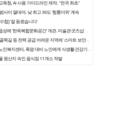
육청, AI 사용 가이드라인 제작.. "전국 최초"
밤사이 열대야.. 낮 최고 36도 '찜통더위' 계속
수첩] '잘 듣겠습니다'
고창읍성에 '한옥복합문화공간' 개관.. 미술관·굿즈샵 갖춰
농촌 골목길 등 전력 공급 어려운 지역에 '스마트 보안등' 도입
우리노인복지센터, 폭염 대비 노인에게 식생활·건강기능식품 긴급 지원
 원산지 속인 음식점 11개소 적발