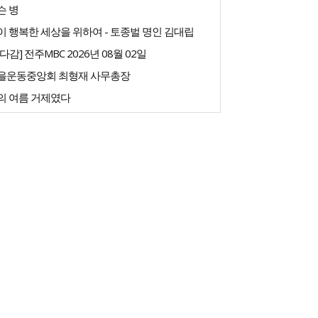
슨 병
 행복한 세상을 위하여 - 토종벌 명인 김대립
다감] 전주MBC 2026년 08월 02일
을운동중앙회 최형재 사무총장
의 여름 거제였다