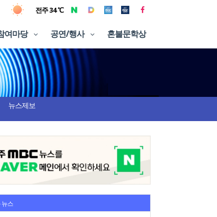
전주 34 ℃
참여마당
공연/행사
혼불문학상
뉴스제보
 뉴스