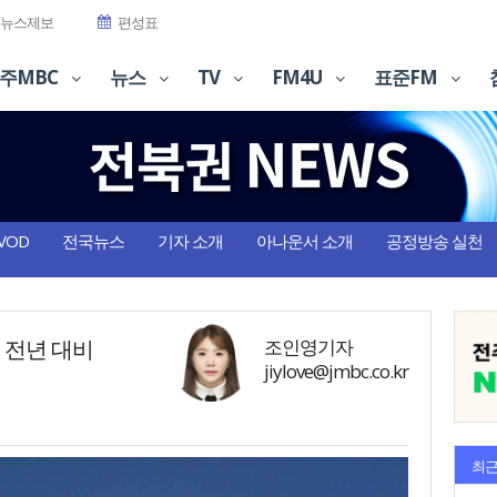
뉴스제보
편성표
주MBC
뉴스
TV
FM4U
표준FM
VOD
전국뉴스
기자 소개
아나운서 소개
공정방송 실천
. 전년 대비
조인영기자
jiylove@jmbc.co.kr
최근