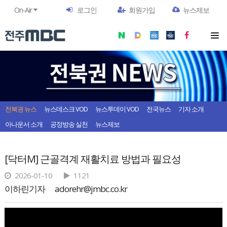
On-Air
로그인
회원가입
뉴스제보
전북권 뉴스
뉴스데스크 VOD
뉴스투데이 VOD
전국뉴스
기자 소개
아나운서 소개
공정방송 실천
뉴스제보
[닥터M] 근골격계 재활치료 방법과 필요성
2026-01-10
1121
이하린기자
adorehr@jmbc.co.kr