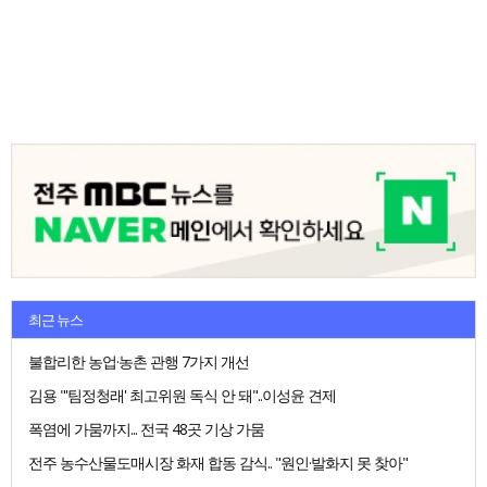
최근 뉴스
불합리한 농업·농촌 관행 7가지 개선
김용 "'팀정청래' 최고위원 독식 안 돼"..이성윤 견제
폭염에 가뭄까지... 전국 48곳 기상 가뭄
전주 농수산물도매시장 화재 합동 감식.. "원인·발화지 못 찾아"