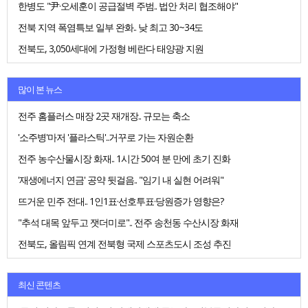
한병도 "尹·오세훈이 공급절벽 주범.. 법안 처리 협조해야"
전북 지역 폭염특보 일부 완화.. 낮 최고 30~34도
전북도, 3,050세대에 가정형 베란다 태양광 지원
많이 본 뉴스
전주 홈플러스 매장 2곳 재개장.. 규모는 축소
'소주병'마저 '플라스틱'..거꾸로 가는 자원순환
전주 농수산물시장 화재.. 1시간 50여 분 만에 초기 진화
'재생에너지 연금' 공약 뒷걸음.. "임기 내 실현 어려워"
뜨거운 민주 전대.. 1인1표·선호투표·당원증가 영향은?
"추석 대목 앞두고 잿더미로".. 전주 송천동 수산시장 화재
전북도, 올림픽 연계 전북형 국제 스포츠도시 조성 추진
최신 콘텐츠