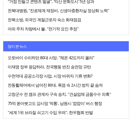
"거점 만들고 콘텐츠 발굴".. '익산 문화도시' 5년 성과
전북대병원, "진료체계 재정비.. 신생아중환자실 정상화 노력"
전북소방, 외국인 계절근로자 숙소 화재점검
야외 주차 차량에서 불.. "전기적 요인 추정"
많이 본 뉴스
오토바이 수리하던 80대 사망.. "체온 42도까지 올라"
이재명 정부 응답하라.. 전국행동 번진 송전망 규탄
수천억대 공공소각장 사업.. 시장 바뀌자 기류 변화?
전동휠체어에서 넘어진 80대.. 폭염 속 2시간 방치 끝 숨져
고창군수 전 캠프 관계자 구속 송치.. "건설업체 금품수수 의혹"
75억 쏟아붓고도 감시망 '먹통'.. 남원시 '깜깜이' 버스 행정
"세계 1위 브라질 쇠고기 수입 우려".. 한우협회 반발