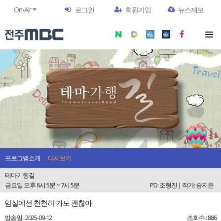
On-Air
로그인
회원가입
뉴스제보
프로그램소개
다시보기
테마기행길
금요일 오후 6시 5분 ~ 7시 5분
PD: 조형진 | 작가: 송지은
임실에선 천천히 가도 괜찮아
방송일 : 2025-09-12
조회수 : 886