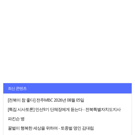
최신 콘텐츠
[전북이 참 좋다] 전주MBC 2026년 08월 05일
[특집 시사토론] 민선9기 단체장에게 듣는다 - 전북특별자치도지사
파킨슨 병
꿀벌이 행복한 세상을 위하여 - 토종벌 명인 김대립