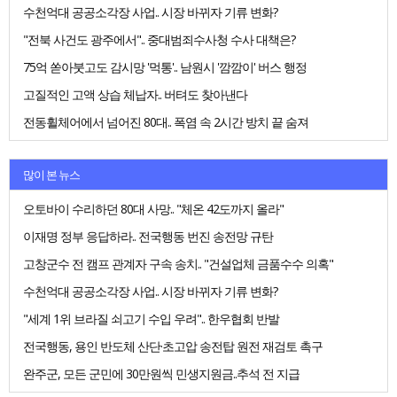
수천억대 공공소각장 사업.. 시장 바뀌자 기류 변화?
"전북 사건도 광주에서".. 중대범죄수사청 수사 대책은?
75억 쏟아붓고도 감시망 '먹통'.. 남원시 '깜깜이' 버스 행정
고질적인 고액 상습 체납자.. 버텨도 찾아낸다
전동휠체어에서 넘어진 80대.. 폭염 속 2시간 방치 끝 숨져
많이 본 뉴스
오토바이 수리하던 80대 사망.. "체온 42도까지 올라"
이재명 정부 응답하라.. 전국행동 번진 송전망 규탄
고창군수 전 캠프 관계자 구속 송치.. "건설업체 금품수수 의혹"
수천억대 공공소각장 사업.. 시장 바뀌자 기류 변화?
"세계 1위 브라질 쇠고기 수입 우려".. 한우협회 반발
전국행동, 용인 반도체 산단·초고압 송전탑 원전 재검토 촉구
완주군, 모든 군민에 30만원씩 민생지원금..추석 전 지급