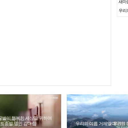
새마
우리
꿀벌이 행복한 세상을 위하여
- 토종벌 명인 김대립
우리의 여름 거제였다