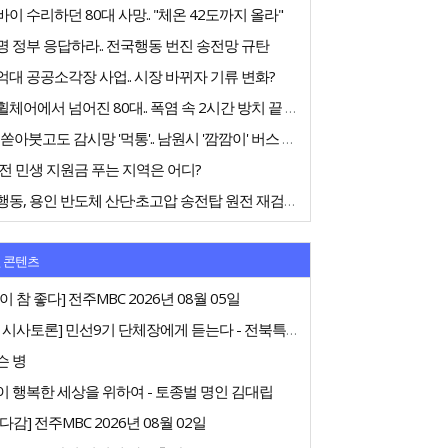
이 수리하던 80대 사망.. "체온 42도까지 올라"
 정부 응답하라.. 전국행동 번진 송전망 규탄
대 공공소각장 사업.. 시장 바뀌자 기류 변화?
전동휠체어에서 넘어진 80대.. 폭염 속 2시간 방치 끝 숨져
75억 쏟아붓고도 감시망 '먹통'.. 남원시 '깜깜이' 버스 행정
전 민생 지원금 푸는 지역은 어디?
전국행동, 용인 반도체 산단·초고압 송전탑 원전 재검토 촉구
 콘텐츠
이 참 좋다] 전주MBC 2026년 08월 05일
[특집 시사토론] 민선9기 단체장에게 듣는다 - 전북특별자치도지사
슨 병
 행복한 세상을 위하여 - 토종벌 명인 김대립
다감] 전주MBC 2026년 08월 02일