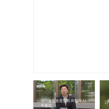
새마을운동중앙회 최형재 사
무총장