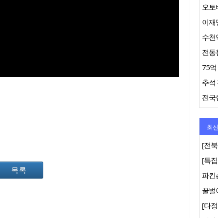
오토바
이재명
수천억
추석 
최신
[전북
목록
파킨
꿀벌이
[다정