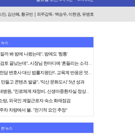
 안소민, 김선혜, 황규빈 | 외주감독 : 백승우, 이현권, 유병호
 뉴스
질까 봐 밤에 나왔는데".. 밤에도 '찜통'
"내부검토 끝났는데".. 시장님 한마디에 '흔들리는 소각장'
교권 전담 변호사 대신 법률지원단?.. 교육계 반응은 엇갈려
 만들고 콘텐츠 발굴".. '익산 문화도시' 5년 성과
전북대병원, "진료체계 재정비.. 신생아중환자실 정상화 노력"
소방, 외국인 계절근로자 숙소 화재점검
주차 차량에서 불.. "전기적 요인 추정"
 본 뉴스