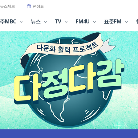
뉴스제보
편성표
주MBC
뉴스
TV
FM4U
표준FM