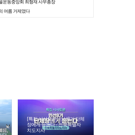
을운동중앙회 최형재 사무총장
의 여름 거제였다
[특집 시사토론] 민선9기 단체
장에게 듣는다 - 전북특별자
[다정다감] 전
치도지사
08월 02일