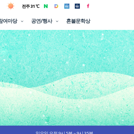
전주 31 ℃
참여마당
공연/행사
혼불문학상
일요일 오전 9시 5분 ~ 9시 35분