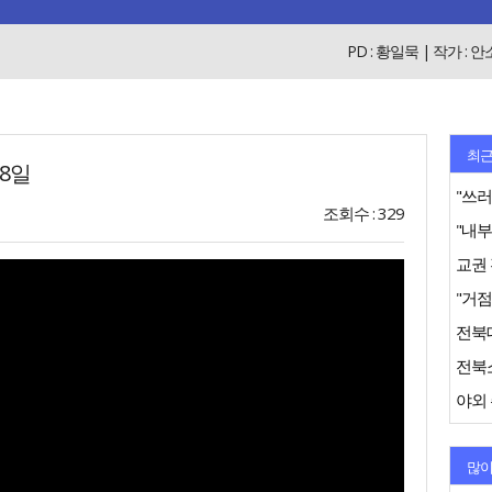
PD : 황일묵 | 작가 :
최근
28일
"쓰러
조회수 : 329
"거점
전북
야외 
많이