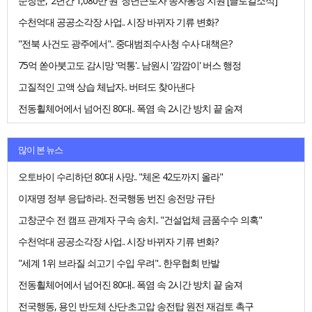
순창군, '2년간 1,080만 원' 청년근로자 종자통장 지원 [글로컬소식]
수천억대 공공소각장 사업.. 시장 바뀌자 기류 변화?
"전북 사건도 광주에서".. 중대범죄수사청 수사 대책은?
75억 쏟아붓고도 감시망 '먹통'.. 남원시 '깜깜이' 버스 행정
고질적인 고액 상습 체납자.. 버텨도 찾아낸다
전동휠체어에서 넘어진 80대.. 폭염 속 2시간 방치 끝 숨져
많이 본 뉴스
오토바이 수리하던 80대 사망.. "체온 42도까지 올라"
이재명 정부 응답하라.. 전국행동 번진 송전망 규탄
고창군수 전 캠프 관계자 구속 송치.. "건설업체 금품수수 의혹"
수천억대 공공소각장 사업.. 시장 바뀌자 기류 변화?
"세계 1위 브라질 쇠고기 수입 우려".. 한우협회 반발
전동휠체어에서 넘어진 80대.. 폭염 속 2시간 방치 끝 숨져
전국행동, 용인 반도체 산단·초고압 송전탑 원전 재검토 촉구