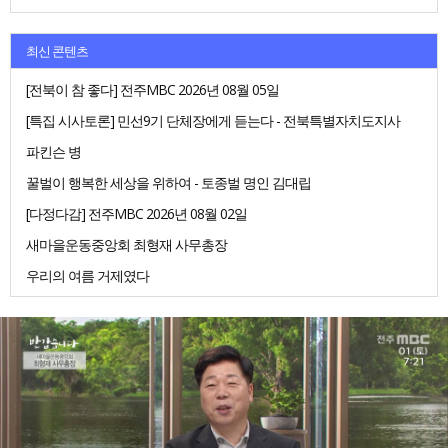
최신 콘텐츠
[전북이 참 좋다] 전주MBC 2026년 08월 05일
[특집 시사토론] 민선9기 단체장에게 듣는다 - 전북특별자치도지사
파킨슨 병
꿀벌이 행복한 세상을 위하여 - 토종벌 명인 김대립
[다정다감] 전주MBC 2026년 08월 02일
새마을운동중앙회 최형재 사무총장
우리의 여름 거제였다