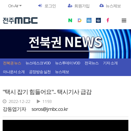
On-Air
로그인
회원가입
뉴스제보
전북권 뉴스
뉴스데스크 VOD
뉴스투데이 VOD
전국뉴스
기자 소개
아나운서 소개
공정방송 실천
뉴스제보
"택시 잡기 힘들어요".. 택시기사 급감
2022-12-22
1193
강동엽기자
soros@jmbc.co.kr