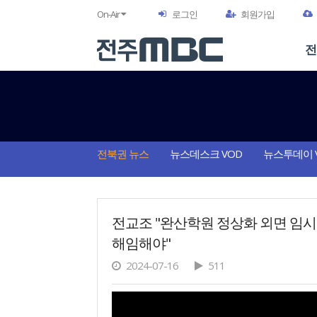
On-Air
로그인
회원가입
전
전북권 뉴스
뉴스데스크 VOD
뉴스투데이 
전교조 "완산학원 정상화 외면 임
해임해야"
2024-07-16
511