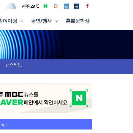
전주 28 ℃
참여마당
공연/행사
혼불문학상
뉴스제보
 뉴스