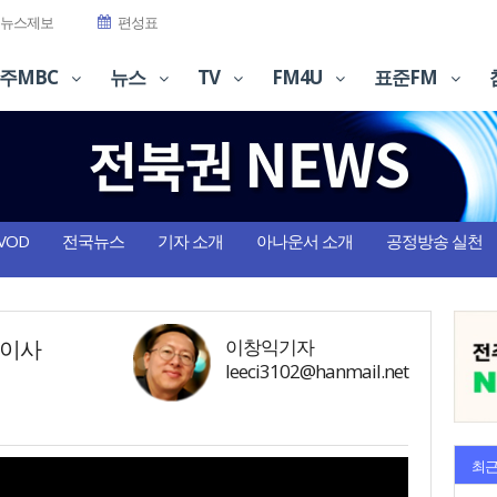
뉴스제보
편성표
주MBC
뉴스
TV
FM4U
표준FM
VOD
전국뉴스
기자 소개
아나운서 소개
공정방송 실천
시이사
이창익기자
leeci3102@hanmail.net
최근