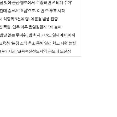
날 맞아 군산 명도에서 '수중·해변 쓰레기 수거'
전대 승부처 '호남'으로.. 이번 주 투표 시작
 식중독 9천여 명.. 여름철 발생 집중
 폭염.. 입추 이후 온열질환자 3배 늘어
밤낮 없는 무더위.. 밤 최저 27.6도 열대야 이어져
전북교육청 "본청 조직 축소 통해 일선 학교 지원 늘릴 것"
14개 시군, '교육혁신선도지역' 공모에 도전장