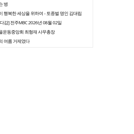
슨 병
 행복한 세상을 위하여 - 토종벌 명인 김대립
다감] 전주MBC 2026년 08월 02일
을운동중앙회 최형재 사무총장
의 여름 거제였다