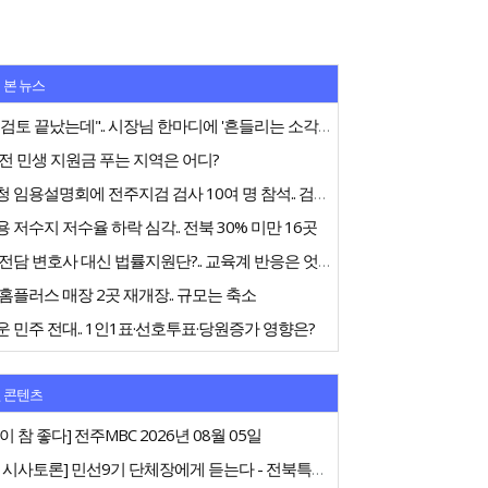
 본 뉴스
"내부검토 끝났는데".. 시장님 한마디에 '흔들리는 소각장'
전 민생 지원금 푸는 지역은 어디?
중수청 임용설명회에 전주지검 검사 10여 명 참석.. 검사들 '신중론'
 저수지 저수율 하락 심각.. 전북 30% 미만 16곳
교권 전담 변호사 대신 법률지원단?.. 교육계 반응은 엇갈려
홈플러스 매장 2곳 재개장.. 규모는 축소
 민주 전대.. 1인1표·선호투표·당원증가 영향은?
 콘텐츠
이 참 좋다] 전주MBC 2026년 08월 05일
[특집 시사토론] 민선9기 단체장에게 듣는다 - 전북특별자치도지사