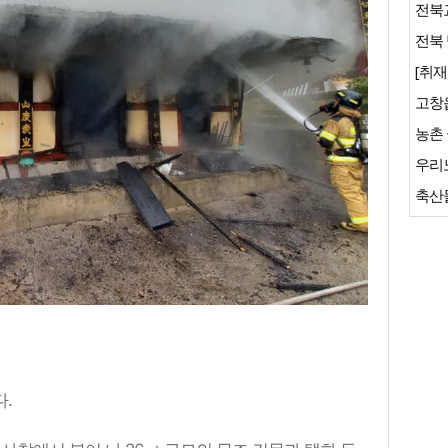
전북교
전북 
[취재
축산물
.