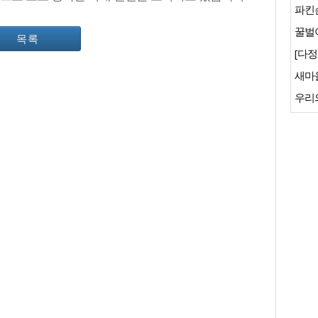
파킨
꿀벌이
목록
[다정
새마
우리