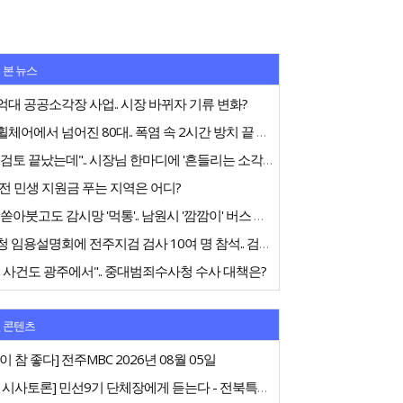
 본 뉴스
대 공공소각장 사업.. 시장 바뀌자 기류 변화?
전동휠체어에서 넘어진 80대.. 폭염 속 2시간 방치 끝 숨져
"내부검토 끝났는데".. 시장님 한마디에 '흔들리는 소각장'
전 민생 지원금 푸는 지역은 어디?
75억 쏟아붓고도 감시망 '먹통'.. 남원시 '깜깜이' 버스 행정
중수청 임용설명회에 전주지검 검사 10여 명 참석.. 검사들 '신중론'
 사건도 광주에서".. 중대범죄수사청 수사 대책은?
 콘텐츠
이 참 좋다] 전주MBC 2026년 08월 05일
[특집 시사토론] 민선9기 단체장에게 듣는다 - 전북특별자치도지사