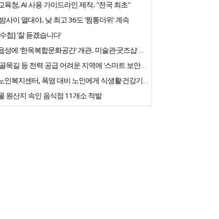
육청, AI 사용 가이드라인 제작.. "전국 최초"
밤사이 열대야.. 낮 최고 36도 '찜통더위' 계속
수첩] '잘 듣겠습니다'
고창읍성에 '한옥복합문화공간' 개관.. 미술관·굿즈샵 갖춰
농촌 골목길 등 전력 공급 어려운 지역에 '스마트 보안등' 도입
우리노인복지센터, 폭염 대비 노인에게 식생활·건강기능식품 긴급 지원
 원산지 속인 음식점 11개소 적발