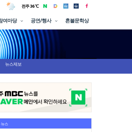
전주 36 ℃
참여마당
공연/행사
혼불문학상
뉴스제보
 뉴스