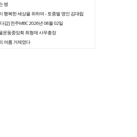
슨 병
 행복한 세상을 위하여 - 토종벌 명인 김대립
다감] 전주MBC 2026년 08월 02일
을운동중앙회 최형재 사무총장
의 여름 거제였다