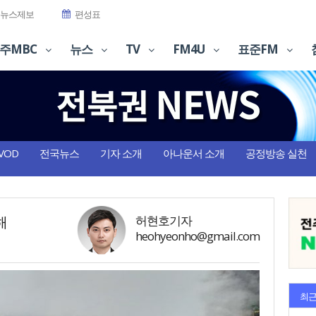
뉴스제보
편성표
주MBC
뉴스
TV
FM4U
표준FM
VOD
전국뉴스
기자 소개
아나운서 소개
공정방송 실천
해
허현호기자
heohyeonho@gmail.com
최근