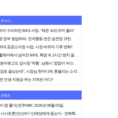
 본 뉴스
이 수리하던 80대 사망.. "체온 42도까지 올라"
 정부 응답하라.. 전국행동 번진 송전망 규탄
대 공공소각장 사업.. 시장 바뀌자 기류 변화?
전동휠체어에서 넘어진 80대.. 폭염 속 2시간 방치 끝 숨져
75억 쏟아붓고도 감시망 '먹통'.. 남원시 '깜깜이' 버스 행정
"내부검토 끝났는데".. 시장님 한마디에 '흔들리는 소각장'
전 민생 지원금 푸는 지역은 어디?
 콘텐츠
이 참 좋다] 전주MBC 2026년 08월 05일
[특집 시사토론] 민선9기 단체장에게 듣는다 - 전북특별자치도지사