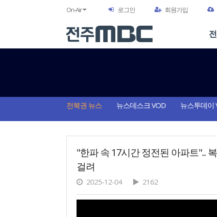
On-Air
로그인
회원가입
전
전북권 뉴스
뉴스데스크 VOD
뉴스투데이 
"한파 속 17시간 정전된 아파트".. 
걸려
2025-12-04
2162