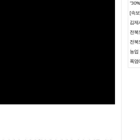
"30
김제시
전북
전북도
농업 
폭염에