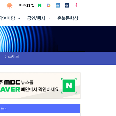
전주 38 ℃
참여마당
공연/행사
혼불문학상
뉴스제보
 뉴스