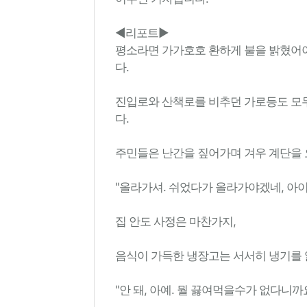
◀리포트▶
평소라면 가가호호 환하게 불을 밝혔어
다.
진입로와 산책로를 비추던 가로등도 모두
다.
주민들은 난간을 짚어가며 겨우 계단을
"올라가셔. 쉬었다가 올라가야겠네, 아이고
집 안도 사정은 마찬가지,
음식이 가득한 냉장고는 서서히 냉기를 
"안 돼, 아예. 뭘 끓여먹을수가 없다니까요