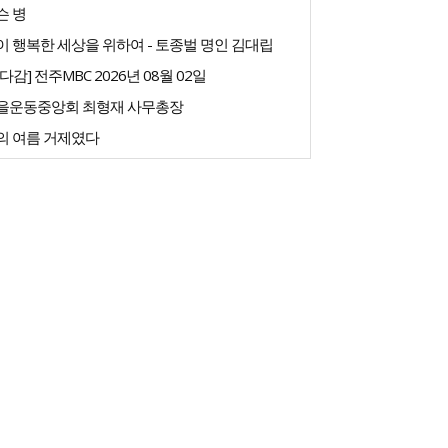
슨 병
 행복한 세상을 위하여 - 토종벌 명인 김대립
다감] 전주MBC 2026년 08월 02일
을운동중앙회 최형재 사무총장
의 여름 거제였다