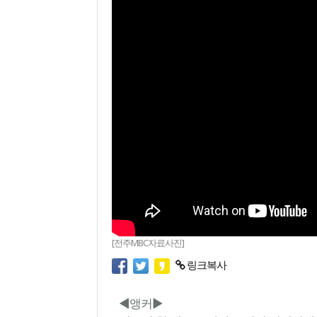
[전주MBC자료사진]
링크복사
◀앵커▶