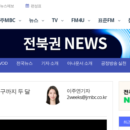
뉴스제보
편성표
주MBC
뉴스
TV
FM4U
표준FM
VOD
전국뉴스
기자 소개
아나운서 소개
공정방송 실천
복구까지 두 달
이주연기자
2weeks@jmbc.co.kr
최근