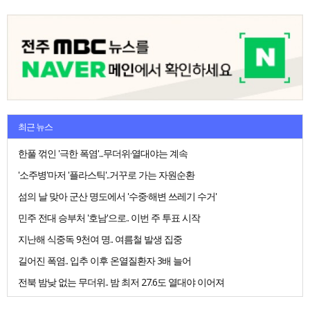
최근 뉴스
한풀 꺾인 '극한 폭염'...무더위·열대야는 계속
'소주병'마저 '플라스틱'..거꾸로 가는 자원순환
섬의 날 맞아 군산 명도에서 '수중·해변 쓰레기 수거'
민주 전대 승부처 '호남'으로.. 이번 주 투표 시작
지난해 식중독 9천여 명.. 여름철 발생 집중
길어진 폭염.. 입추 이후 온열질환자 3배 늘어
전북 밤낮 없는 무더위.. 밤 최저 27.6도 열대야 이어져