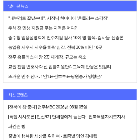
많이 본 뉴스
"내부검토 끝났는데".. 시장님 한마디에 '흔들리는 소각장'
추석 전 민생 지원금 푸는 지역은 어디?
중수청 임용설명회에 전주지검 검사 10여 명 참석.. 검사들 '신중론'
농업용 저수지 저수율 하락 심각.. 전북 30% 미만 16곳
전주 홈플러스 매장 2곳 재개장.. 규모는 축소
교권 전담 변호사 대신 법률지원단?.. 교육계 반응은 엇갈려
뜨거운 민주 전대.. 1인1표·선호투표·당원증가 영향은?
최신 콘텐츠
[전북이 참 좋다] 전주MBC 2026년 08월 05일
[특집 시사토론] 민선9기 단체장에게 듣는다 - 전북특별자치도지사
파킨슨 병
꿀벌이 행복한 세상을 위하여 - 토종벌 명인 김대립