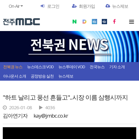
On-Air
로그인
회원가입
뉴스제보
전북권 뉴스
뉴스데스크 VOD
뉴스투데이 VOD
전국뉴스
기자 소개
아나운서 소개
공정방송 실천
뉴스제보
"하트 날리고 풍선 흔들고"..시장 이름 삼행시까지
2026-01-08
4036
김아연기자
kay@jmbc.co.kr