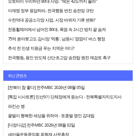
오토바이 수리하던 80대 사망.. "체온 42도까지 올라"
이재명 정부 응답하라.. 전국행동 번진 송전망 규탄
수천억대 공공소각장 사업.. 시장 바뀌자 기류 변화?
전동휠체어에서 넘어진 80대.. 폭염 속 2시간 방치 끝 숨져
75억 쏟아붓고도 감시망 '먹통'.. 남원시 '깜깜이' 버스 행정
추석 전 민생 지원금 푸는 지역은 어디?
전국행동, 용인 반도체 산단·초고압 송전탑 원전 재검토 촉구
최신 콘텐츠
[전북이 참 좋다] 전주MBC 2026년 08월 05일
[특집 시사토론] 민선9기 단체장에게 듣는다 - 전북특별자치도지사
파킨슨 병
꿀벌이 행복한 세상을 위하여 - 토종벌 명인 김대립
[다정다감] 전주MBC 2026년 08월 02일
새마을운동중앙회 최형재 사무총장