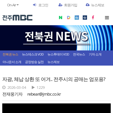
On-Air
로그인
회원가입
뉴스제보
전북권 뉴스
뉴스데스크 VOD
뉴스투데이 VOD
전국뉴스
기자 소개
아나운서 소개
공정방송 실천
뉴스제보
자광, 체납 상환 또 어겨.. 전주시의 공매는 엄포용?
2026-03-04
1229
전재웅기자
rebear@jmbc.co.kr