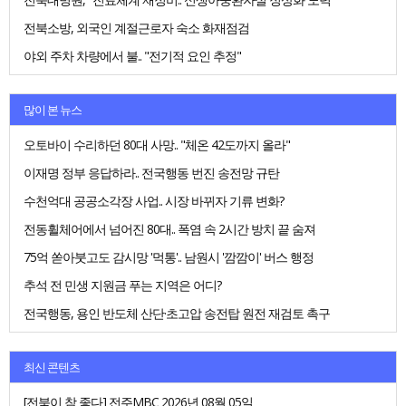
전북소방, 외국인 계절근로자 숙소 화재점검
야외 주차 차량에서 불.. "전기적 요인 추정"
많이 본 뉴스
오토바이 수리하던 80대 사망.. "체온 42도까지 올라"
이재명 정부 응답하라.. 전국행동 번진 송전망 규탄
수천억대 공공소각장 사업.. 시장 바뀌자 기류 변화?
전동휠체어에서 넘어진 80대.. 폭염 속 2시간 방치 끝 숨져
75억 쏟아붓고도 감시망 '먹통'.. 남원시 '깜깜이' 버스 행정
추석 전 민생 지원금 푸는 지역은 어디?
전국행동, 용인 반도체 산단·초고압 송전탑 원전 재검토 촉구
최신 콘텐츠
[전북이 참 좋다] 전주MBC 2026년 08월 05일