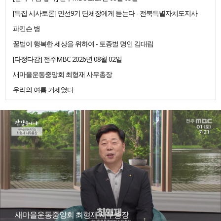
[특집 시사토론] 민선9기 단체장에게 듣는다 - 전북특별자치도지사
파킨슨 병
꿀벌이 행복한 세상을 위하여 - 토종벌 명인 김대립
[다정다감] 전주MBC 2026년 08월 02일
새마을운동중앙회 최형재 사무총장
우리의 여름 거제였다
새마을운동중앙회 최형재 사무총장