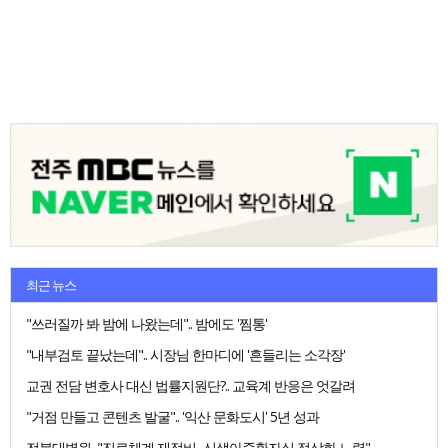
최근 뉴스
"쓰러질까 봐 밤에 나왔는데".. 밤에도 '찜통'
"내부검토 끝났는데".. 시장님 한마디에 '흔들리는 소각장'
교권 전담 변호사 대신 법률지원단?.. 교육계 반응은 엇갈려
"거점 만들고 콘텐츠 발굴".. '익산 문화도시' 5년 성과
전북대병원, "진료체계 재정비.. 신생아중환자실 정상화 노력"