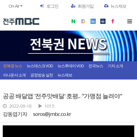
On-Air
로그인
회원가입
뉴스제보
전북권 뉴스
뉴스데스크 VOD
뉴스투데이 VOD
전국뉴스
기자 소개
아나운서 소개
공정방송 실천
뉴스제보
공공 배달앱 '전주맛배달' 호평.. "가맹점 늘려야"
2022-09-18
1015
강동엽기자
soros@jmbc.co.kr