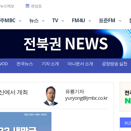
뉴스제보
편성표
주MBC
뉴스
TV
FM4U
표준FM
VOD
전국뉴스
기자 소개
아나운서 소개
공정방송 실천
군산에서 개최
유룡기자
yuryong@jmbc.co.kr
최근