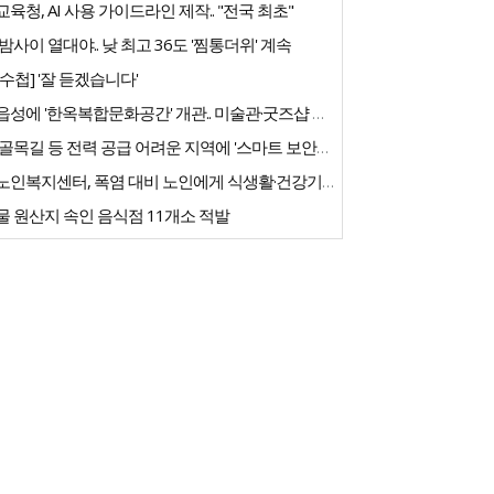
육청, AI 사용 가이드라인 제작.. "전국 최초"
밤사이 열대야.. 낮 최고 36도 '찜통더위' 계속
수첩] '잘 듣겠습니다'
고창읍성에 '한옥복합문화공간' 개관.. 미술관·굿즈샵 갖춰
농촌 골목길 등 전력 공급 어려운 지역에 '스마트 보안등' 도입
우리노인복지센터, 폭염 대비 노인에게 식생활·건강기능식품 긴급 지원
 원산지 속인 음식점 11개소 적발