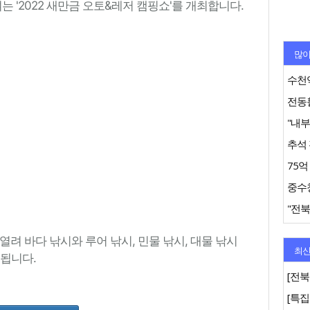
는 '2022 새만금 오토&레저 캠핑쇼'를 개최합니다.
많이
수천억
추석 
"전북
열려 바다 낚시와 루어 낚시, 민물 낚시, 대물 낚시
최신
공됩니다.
[전북