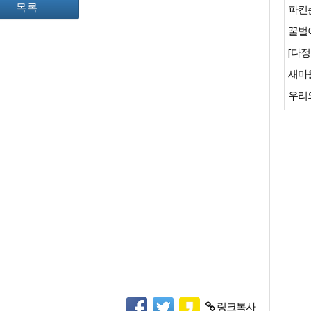
목록
파킨
꿀벌이
[다정
새마
우리
링크복사