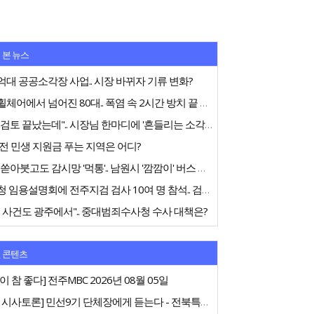
 본 뉴스
대 공공소각장 사업.. 시장 바뀌자 기류 변화?
전동휠체어에서 넘어진 80대.. 폭염 속 2시간 방치 끝 숨져
"내부검토 끝났는데".. 시장님 한마디에 '흔들리는 소각장'
전 민생 지원금 푸는 지역은 어디?
75억 쏟아붓고도 감시망 '먹통'.. 남원시 '깜깜이' 버스 행정
중수청 임용설명회에 전주지검 검사 10여 명 참석.. 검사들 '신중론'
 사건도 광주에서".. 중대범죄수사청 수사 대책은?
 콘텐츠
이 참 좋다] 전주MBC 2026년 08월 05일
[특집 시사토론] 민선9기 단체장에게 듣는다 - 전북특별자치도지사