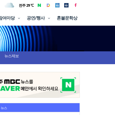
전주 29 ℃
참여마당
공연/행사
혼불문학상
뉴스제보
 뉴스