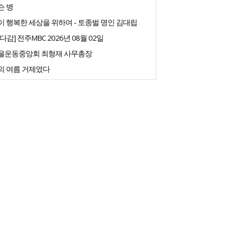
슨 병
 행복한 세상을 위하여 - 토종벌 명인 김대립
다감] 전주MBC 2026년 08월 02일
을운동중앙회 최형재 사무총장
의 여름 거제였다