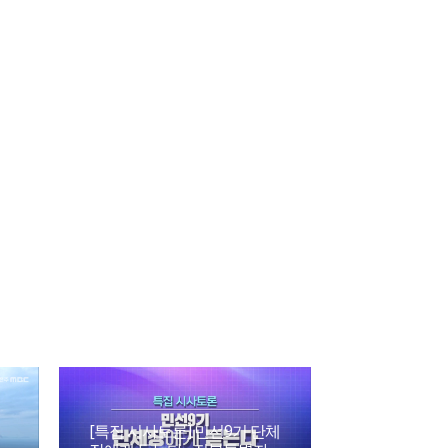
[특집 시사토론] 민선9기 단체