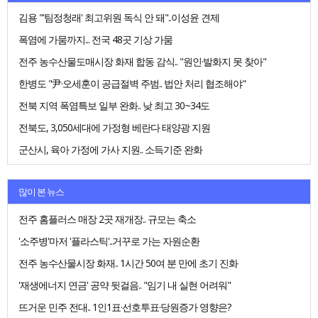
김용 "'팀정청래' 최고위원 독식 안 돼"..이성윤 견제
폭염에 가뭄까지... 전국 48곳 기상 가뭄
전주 농수산물도매시장 화재 합동 감식.. "원인·발화지 못 찾아"
한병도 "尹·오세훈이 공급절벽 주범.. 법안 처리 협조해야"
전북 지역 폭염특보 일부 완화.. 낮 최고 30~34도
전북도, 3,050세대에 가정형 베란다 태양광 지원
군산시, 육아 가정에 가사 지원.. 소득기준 완화
많이 본 뉴스
전주 홈플러스 매장 2곳 재개장.. 규모는 축소
'소주병'마저 '플라스틱'..거꾸로 가는 자원순환
전주 농수산물시장 화재.. 1시간 50여 분 만에 초기 진화
'재생에너지 연금' 공약 뒷걸음.. "임기 내 실현 어려워"
뜨거운 민주 전대.. 1인1표·선호투표·당원증가 영향은?