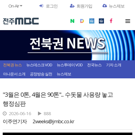
On-Air
로그인
회원가입
뉴스제보
전북권 뉴스
뉴스데스크 VOD
뉴스투데이 VOD
전국뉴스
기자 소개
아나운서 소개
공정방송 실천
뉴스제보
"3월은 0톤, 4월은 90톤".. 수돗물 사용량 놓고
행정심판
2026-06-16
888
이주연기자
2weeks@jmbc.co.kr