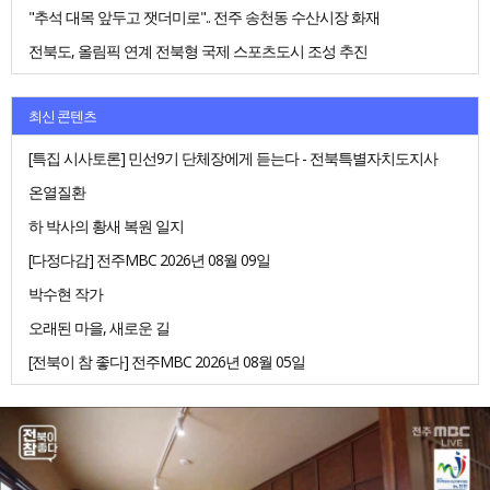
"추석 대목 앞두고 잿더미로".. 전주 송천동 수산시장 화재
전북도, 올림픽 연계 전북형 국제 스포츠도시 조성 추진
최신 콘텐츠
[특집 시사토론] 민선9기 단체장에게 듣는다 - 전북특별자치도지사
온열질환
하 박사의 황새 복원 일지
[다정다감] 전주MBC 2026년 08월 09일
박수현 작가
오래된 마을, 새로운 길
[전북이 참 좋다] 전주MBC 2026년 08월 05일