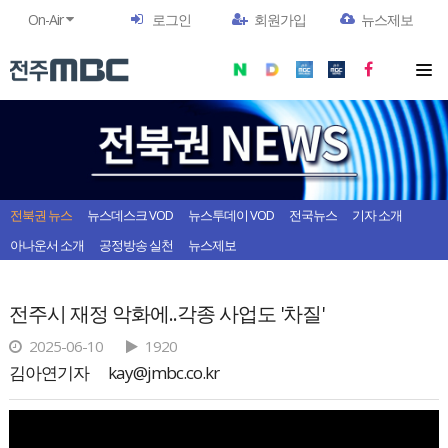
On-Air
로그인
회원가입
뉴스제보
전북권 뉴스
뉴스데스크 VOD
뉴스투데이 VOD
전국뉴스
기자 소개
아나운서 소개
공정방송 실천
뉴스제보
전주시 재정 악화에..각종 사업도 '차질'
2025-06-10
1920
김아연기자
kay@jmbc.co.kr