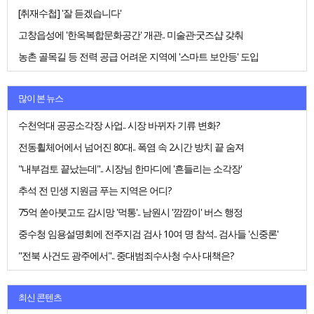
[취재수첩] '잘 듣겠습니다'
고창읍성에 '한옥복합문화공간' 개관.. 미술관·굿즈샵 갖춰
농촌 골목길 등 전력 공급 어려운 지역에 '스마트 보안등' 도입
많이 본 뉴스
수천억대 공공소각장 사업.. 시장 바뀌자 기류 변화?
전동휠체어에서 넘어진 80대.. 폭염 속 2시간 방치 끝 숨져
"내부검토 끝났는데".. 시장님 한마디에 '흔들리는 소각장'
추석 전 민생 지원금 푸는 지역은 어디?
75억 쏟아붓고도 감시망 '먹통'.. 남원시 '깜깜이' 버스 행정
중수청 임용설명회에 전주지검 검사 10여 명 참석.. 검사들 '신중론'
"전북 사건도 광주에서".. 중대범죄수사청 수사 대책은?
최신 콘텐츠