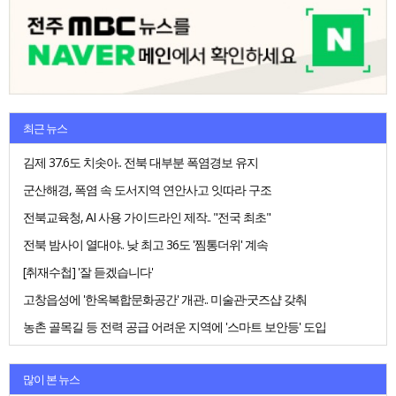
최근 뉴스
김제 37.6도 치솟아.. 전북 대부분 폭염경보 유지
군산해경, 폭염 속 도서지역 연안사고 잇따라 구조
전북교육청, AI 사용 가이드라인 제작.. "전국 최초"
전북 밤사이 열대야.. 낮 최고 36도 '찜통더위' 계속
[취재수첩] '잘 듣겠습니다'
고창읍성에 '한옥복합문화공간' 개관.. 미술관·굿즈샵 갖춰
농촌 골목길 등 전력 공급 어려운 지역에 '스마트 보안등' 도입
많이 본 뉴스