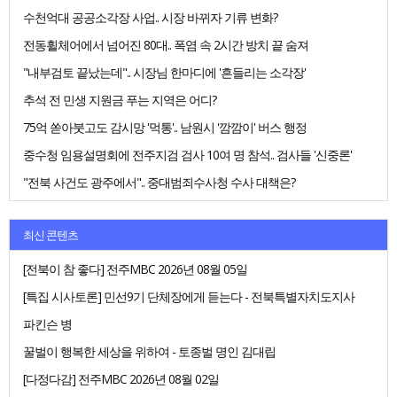
수천억대 공공소각장 사업.. 시장 바뀌자 기류 변화?
전동휠체어에서 넘어진 80대.. 폭염 속 2시간 방치 끝 숨져
"내부검토 끝났는데".. 시장님 한마디에 '흔들리는 소각장'
추석 전 민생 지원금 푸는 지역은 어디?
75억 쏟아붓고도 감시망 '먹통'.. 남원시 '깜깜이' 버스 행정
중수청 임용설명회에 전주지검 검사 10여 명 참석.. 검사들 '신중론'
"전북 사건도 광주에서".. 중대범죄수사청 수사 대책은?
최신 콘텐츠
[전북이 참 좋다] 전주MBC 2026년 08월 05일
[특집 시사토론] 민선9기 단체장에게 듣는다 - 전북특별자치도지사
파킨슨 병
꿀벌이 행복한 세상을 위하여 - 토종벌 명인 김대립
[다정다감] 전주MBC 2026년 08월 02일