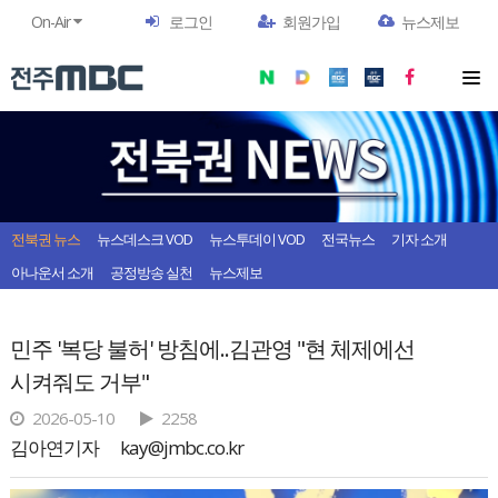
On-Air
로그인
회원가입
뉴스제보
전북권 뉴스
뉴스데스크 VOD
뉴스투데이 VOD
전국뉴스
기자 소개
아나운서 소개
공정방송 실천
뉴스제보
민주 '복당 불허' 방침에..김관영 "현 체제에선
시켜줘도 거부"
2026-05-10
2258
김아연기자
kay@jmbc.co.kr