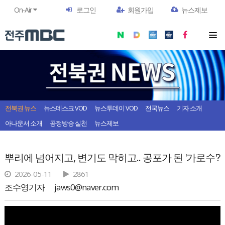
On-Air
로그인
회원가입
뉴스제보
전북권 뉴스
뉴스데스크 VOD
뉴스투데이 VOD
전국뉴스
기자 소개
아나운서 소개
공정방송 실천
뉴스제보
뿌리에 넘어지고, 변기도 막히고.. 공포가 된 '가로수'?
2026-05-11
2861
조수영기자
jaws0@naver.com