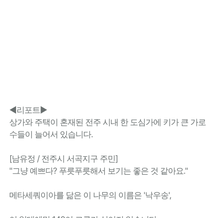
◀리포트▶
상가와 주택이 혼재된 전주 시내 한 도심가에 키가 큰 가로
수들이 늘어서 있습니다.
[남유정 / 전주시 서곡지구 주민]
"그냥 예쁘다? 푸릇푸릇해서 보기는 좋은 것 같아요."
메타세쿼이아를 닮은 이 나무의 이름은 '낙우송',