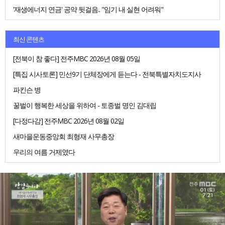
'재생에너지 연금' 공약 뒷걸음.. "임기 내 실현 어려워"
최신 콘텐츠
[전북이 참 좋다] 전주MBC 2026년 08월 05일
[특집 시사토론] 민선9기 단체장에게 듣는다 - 전북특별자치도지사
파킨슨 병
꿀벌이 행복한 세상을 위하여 - 토종벌 명인 김대립
[다정다감] 전주MBC 2026년 08월 02일
새마을운동중앙회 최형재 사무총장
우리의 여름 거제였다