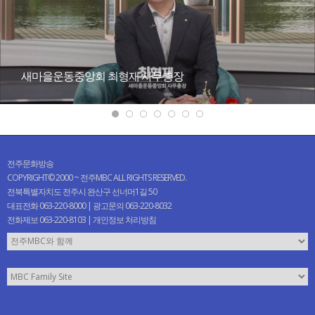
새마을운동중앙회 최형재 사무총장
전주문화방송
COPYRIGHT© 2000 ~ 전주MBC ALL RIGHTS RESERVED.
전북특별자치도 전주시 완산구 선너머1길 50
대표전화 063-220-8000 | 광고문의 063-220-8032
전화제보 063-220-8103 |
개인정보 처리방침