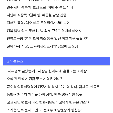
민주 전대 승부처 '호남'으로.. 이번 주 투표 시작
지난해 식중독 9천여 명.. 여름철 발생 집중
길어진 폭염.. 입추 이후 온열질환자 3배 늘어
전북 밤낮 없는 무더위.. 밤 최저 27.6도 열대야 이어져
전북교육청 "본청 조직 축소 통해 일선 학교 지원 늘릴 것"
전북 14개 시군, '교육혁신선도지역' 공모에 도전장
많이 본 뉴스
"내부검토 끝났는데".. 시장님 한마디에 '흔들리는 소각장'
추석 전 민생 지원금 푸는 지역은 어디?
중수청 임용설명회에 전주지검 검사 10여 명 참석.. 검사들 '신중론'
농업용 저수지 저수율 하락 심각.. 전북 30% 미만 16곳
교권 전담 변호사 대신 법률지원단?.. 교육계 반응은 엇갈려
뜨거운 민주 전대.. 1인1표·선호투표·당원증가 영향은?