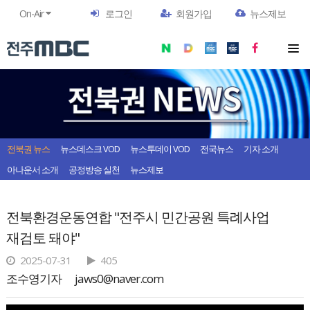
On-Air
로그인
회원가입
뉴스제보
전북권 뉴스
뉴스데스크 VOD
뉴스투데이 VOD
전국뉴스
기자 소개
아나운서 소개
공정방송 실천
뉴스제보
전북환경운동연합 "전주시 민간공원 특례사업
재검토 돼야"
2025-07-31
405
조수영기자
jaws0@naver.com