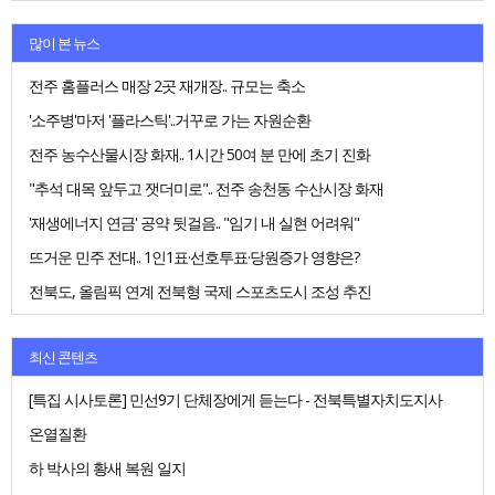
많이 본 뉴스
전주 홈플러스 매장 2곳 재개장.. 규모는 축소
'소주병'마저 '플라스틱'..거꾸로 가는 자원순환
전주 농수산물시장 화재.. 1시간 50여 분 만에 초기 진화
"추석 대목 앞두고 잿더미로".. 전주 송천동 수산시장 화재
'재생에너지 연금' 공약 뒷걸음.. "임기 내 실현 어려워"
뜨거운 민주 전대.. 1인1표·선호투표·당원증가 영향은?
전북도, 올림픽 연계 전북형 국제 스포츠도시 조성 추진
최신 콘텐츠
[특집 시사토론] 민선9기 단체장에게 듣는다 - 전북특별자치도지사
온열질환
하 박사의 황새 복원 일지