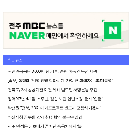
최근 뉴스
국민연금공단 3,000만 원 기부.. 순창 이동 정육점 지원
[속보] 정청래 "반명·친명 갈라치기, 가장 큰 피해자는 李 대통령"
전북도, 2차 공공기관 이전 위해 범도민 서명운동 추진
징역 '47년 4개월' 조주빈, 감형 노린 헌법소원.. 헌재"합헌"
박선원 "전북, 2·3차 메가프로젝트 반드시 포함시키겠다"
익산시청 공무원 '강제추행 혐의' 불구속 입건
전주 만성동 신호대기 중이던 승용차에서 '불'