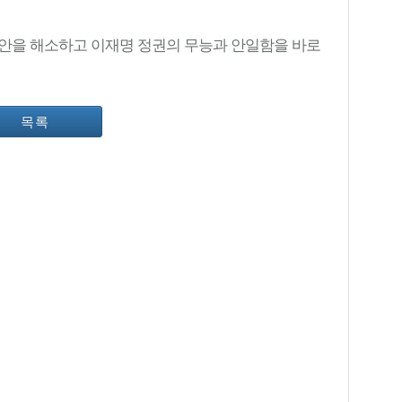
안을
해소하고
이재명
정권의
무능과
안일함을
바로
목록