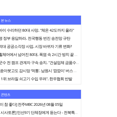
 본 뉴스
이 수리하던 80대 사망.. "체온 42도까지 올라"
 정부 응답하라.. 전국행동 번진 송전망 규탄
대 공공소각장 사업.. 시장 바뀌자 기류 변화?
전동휠체어에서 넘어진 80대.. 폭염 속 2시간 방치 끝 숨져
고창군수 전 캠프 관계자 구속 송치.. "건설업체 금품수수 의혹"
75억 쏟아붓고도 감시망 '먹통'.. 남원시 '깜깜이' 버스 행정
 1위 브라질 쇠고기 수입 우려".. 한우협회 반발
 콘텐츠
이 참 좋다] 전주MBC 2026년 08월 05일
[특집 시사토론] 민선9기 단체장에게 듣는다 - 전북특별자치도지사