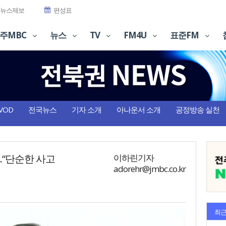
뉴스제보
편성표
주MBC
뉴스
TV
FM4U
표준FM
VOD
전국뉴스
기자 소개
아나운서 소개
공정방송 실천
.“단순한 사고
이하린기자
adorehr@jmbc.co.kr
최근