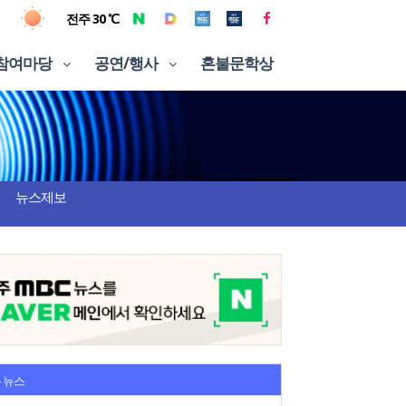
전주 30 ℃
참여마당
공연/행사
혼불문학상
뉴스제보
 뉴스