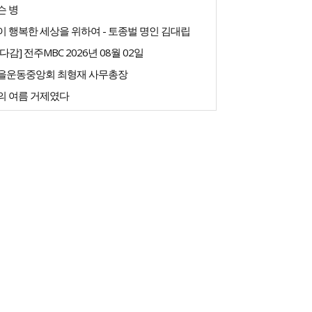
슨 병
 행복한 세상을 위하여 - 토종벌 명인 김대립
다감] 전주MBC 2026년 08월 02일
을운동중앙회 최형재 사무총장
의 여름 거제였다