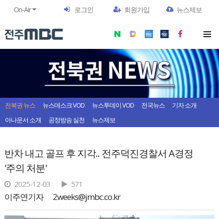
On-Air
로그인
회원가입
뉴스제보
전북권 뉴스
뉴스데스크 VOD
뉴스투데이 VOD
전국뉴스
기자 소개
아나운서 소개
공정방송 실천
뉴스제보
반차 내고 골프 후 지각.. 전주덕진경찰서 A경정
'주의 처분'
2025-12-03
571
이주연기자
2weeks@jmbc.co.kr