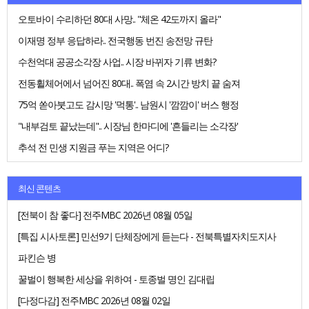
오토바이 수리하던 80대 사망.. "체온 42도까지 올라"
이재명 정부 응답하라.. 전국행동 번진 송전망 규탄
수천억대 공공소각장 사업.. 시장 바뀌자 기류 변화?
전동휠체어에서 넘어진 80대.. 폭염 속 2시간 방치 끝 숨져
75억 쏟아붓고도 감시망 '먹통'.. 남원시 '깜깜이' 버스 행정
"내부검토 끝났는데".. 시장님 한마디에 '흔들리는 소각장'
추석 전 민생 지원금 푸는 지역은 어디?
최신 콘텐츠
[전북이 참 좋다] 전주MBC 2026년 08월 05일
[특집 시사토론] 민선9기 단체장에게 듣는다 - 전북특별자치도지사
파킨슨 병
꿀벌이 행복한 세상을 위하여 - 토종벌 명인 김대립
[다정다감] 전주MBC 2026년 08월 02일