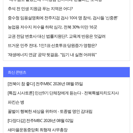
추석 전 민생 지원금 푸는 지역은 어디?
중수청 임용설명회에 전주지검 검사 10여 명 참석.. 검사들 '신중론'
농업용 저수지 저수율 하락 심각.. 전북 30% 미만 16곳
교권 전담 변호사 대신 법률지원단?.. 교육계 반응은 엇갈려
뜨거운 민주 전대.. 1인1표·선호투표·당원증가 영향은?
'재생에너지 연금' 공약 뒷걸음.. "임기 내 실현 어려워"
최신 콘텐츠
[전북이 참 좋다] 전주MBC 2026년 08월 05일
[특집 시사토론] 민선9기 단체장에게 듣는다 - 전북특별자치도지사
파킨슨 병
꿀벌이 행복한 세상을 위하여 - 토종벌 명인 김대립
[다정다감] 전주MBC 2026년 08월 02일
새마을운동중앙회 최형재 사무총장