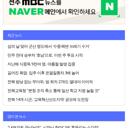
최근 뉴스
섬의 날 맞아 군산 명도에서 '수중·해변 쓰레기 수거'
민주 전대 승부처 '호남'으로.. 이번 주 투표 시작
지난해 식중독 9천여 명.. 여름철 발생 집중
길어진 폭염.. 입추 이후 온열질환자 3배 늘어
전북 밤낮 없는 무더위.. 밤 최저 27.6도 열대야 이어져
전북교육청 "본청 조직 축소 통해 일선 학교 지원 늘릴 것"
전북 14개 시군, '교육혁신선도지역' 공모에 도전장
많이 본 뉴스
"내부검토 끝났는데".. 시장님 한마디에 '흔들리는 소각장'