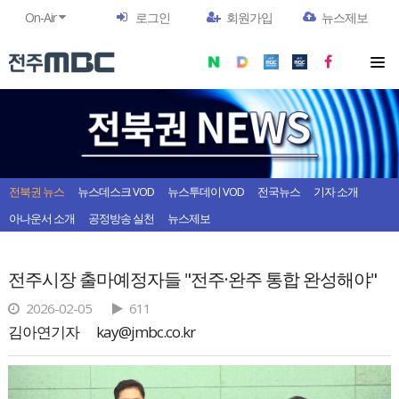
On-Air
로그인
회원가입
뉴스제보
전북권 뉴스
뉴스데스크 VOD
뉴스투데이 VOD
전국뉴스
기자 소개
아나운서 소개
공정방송 실천
뉴스제보
전주시장 출마예정자들 "전주·완주 통합 완성해야"
2026-02-05
611
김아연기자
kay@jmbc.co.kr